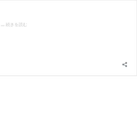
勝
 …
続きを読む
ど
き
に
あ
る
美
味
し
い
定
食
と
温
か
な
雰
囲