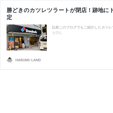
勝どきのカツレツラートが閉店！跡地にド
定
以前このブログでもご紹介したカツレ
勝
を読む
ど
き
の
カ
ツ
HARUMI-LAND
レ
ツ
ラ
ー
ト
が
閉
店！
跡
地