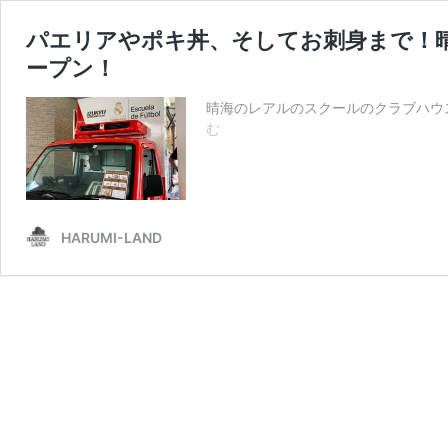
パエリアやポキ丼、そしてお刺身まで！晴海
ープン！
晴海のレアルのスクールのクラブハウス
パ
む
エ
リ
ア
や
ポ
HARUMI-LAND
キ
丼、
そ
し
て
お
刺
身
ま
で！