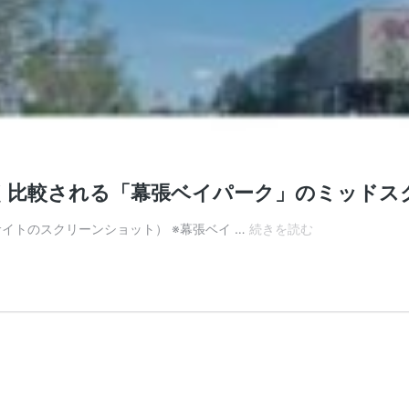
く比較される「幕張ベイパーク」のミッドス
【物
イトのスクリーンショット） ※幕張ベイ …
続きを読む
件
ブ
ッ
ク
マ
ー
ク】
晴
海