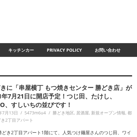
UMI-
ND
キッチンカー
PRIVACY POLICY
お問い合わせ
きに「串屋横丁 もつ焼きセンター 勝どき店」が
21年7月21日に開店予定！つじ田、たけし、
LO、すしいちの並びです！
年7月13日
5473m6u4
勝どき地区
,
居酒屋
,
新規オープン情報
,
都
どき2丁目アパート
勝どき2丁目アパート1階にて、人気つけ麺屋さんのつじ田、ワイ