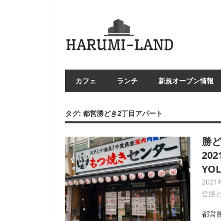
コ
ン
HAR
テ
LA
ン
ツ
へ
カフェ
ランチ
新規オープン情報
ス
キ
ッ
タグ:
都営勝どき2丁目アパート
プ
勝ど
20
YO
2021
営勝
都営