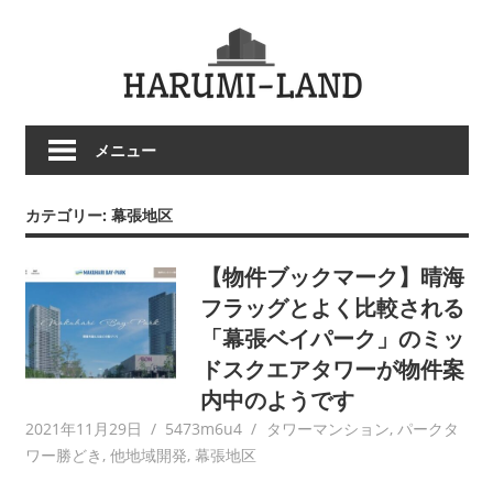
コ
HARU
ン
テ
LAND
ン
ツ
メニュー
へ
ス
キ
カテゴリー:
幕張地区
ッ
プ
【物件ブックマーク】晴海
フラッグとよく比較される
「幕張ベイパーク」のミッ
ドスクエアタワーが物件案
内中のようです
2021年11月29日
5473m6u4
タワーマンション
,
パークタ
ワー勝どき
,
他地域開発
,
幕張地区