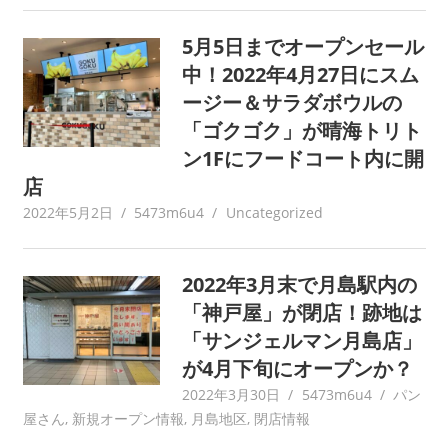
5月5日までオープンセール
中！2022年4月27日にスム
ージー＆サラダボウルの
「ゴクゴク」が晴海トリト
ン1Fにフードコート内に開
店
2022年5月2日
5473m6u4
Uncategorized
2022年3月末で月島駅内の
「神戸屋」が閉店！跡地は
「サンジェルマン月島店」
が4月下旬にオープンか？
2022年3月30日
5473m6u4
パン
屋さん
,
新規オープン情報
,
月島地区
,
閉店情報