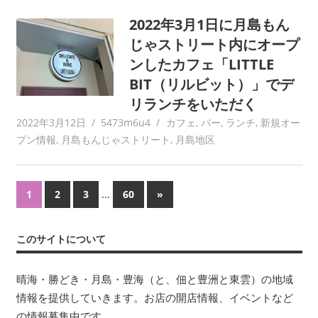
2022年3月1日に月島もん
じゃストリート内にオープ
ンしたカフェ「LITTLE
BIT（リルビット）」でデ
リランチをいただく
2022年3月12日
5473m6u4
カフェ
,
バー
,
ランチ
,
新規オー
プン情報
,
月島もんじゃストリート
,
月島地区
投
…
次
1
2
3
60
»
の
稿
記
このサイトについて
ナ
事
ビ
晴海・勝どき・月島・豊海（と、佃と豊洲と東雲）の地域
情報を提供していきます。お店の開店情報、イベントなど
ゲ
の情報募集中です。