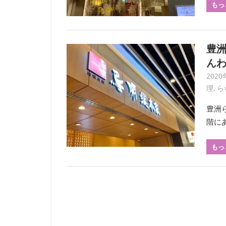
もっ
豊洲
ん
2020
理
,
ら
豊洲
階に
もっ