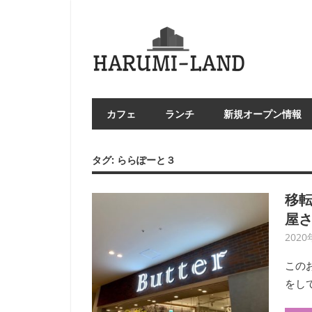
コ
ン
HAR
テ
LA
ン
ツ
へ
カフェ
ランチ
新規オープン情報
ス
キ
ッ
タグ:
ららぽーと３
プ
移
屋さ
2020
この
をし