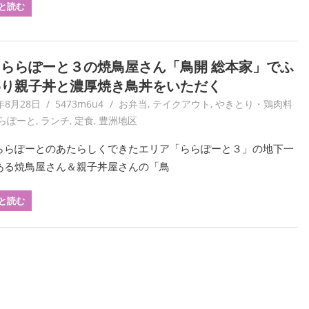
と読む
ららぽーと３の焼鳥屋さん「鳥開 総本家」でふ
わり親子丼と濃厚焼き鳥丼をいただく
年8月28日
5473m6u4
お弁当
,
テイクアウト
,
やきとり・鶏肉料
らぽーと
,
ランチ
,
定食
,
豊洲地区
ららぽーとのあたらしくできたエリア「ららぽーと３」の地下一
ある焼鳥屋さん＆親子丼屋さんの「鳥
と読む