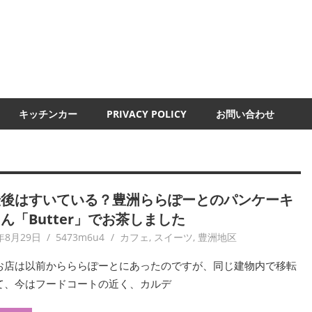
UMI-
ND
キッチンカー
PRIVACY POLICY
お問い合わせ
転後はすいている？豊洲ららぽーとのパンケーキ
ん「Butter」でお茶しました
年8月29日
5473m6u4
カフェ
,
スイーツ
,
豊洲地区
お店は以前からららぽーとにあったのですが、同じ建物内で移転
て、今はフードコートの近く、カルデ