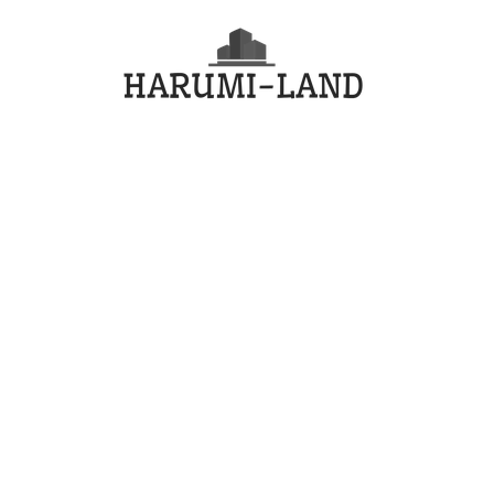
コ
HARU
ン
テ
LAND
ン
ツ
へ
ス
キ
ッ
プ