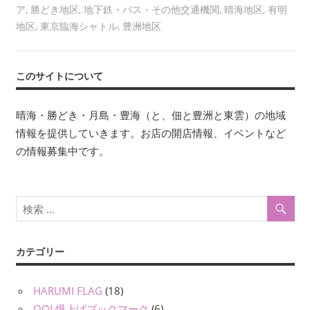
ア
,
勝どき地区
,
地下鉄・バス・その他交通機関
,
晴海地区
,
有明
地区
,
東京臨海シャトル
,
豊洲地区
このサイトについて
晴海・勝どき・月島・豊海（と、佃と豊洲と東雲）の地域
情報を提供していきます。お店の開店情報、イベントなど
の情報募集中です。
カテゴリー
HARUMI FLAG
(18)
QOL爆上げブックマーク
(6)