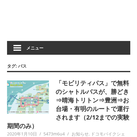
メニュー
タグ:
バス
「モビリティパス」で無料
のシャトルバスが、勝どき
⇒晴海トリトン⇒豊洲⇒お
台場・有明のルートで運行
されます（2/12までの実験
期間のみ）
2020年1月10日
5473m6u4
お知らせ
,
ドコモバイクシェ