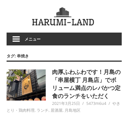
コ
HARU
ン
テ
LAND
ン
ツ
メニュー
へ
ス
キ
タグ:
串焼き
ッ
プ
肉厚ふわふわです！月島の
「串屋横丁 月島店」でボ
リューム満点のレバかつ定
食のランチをいただく
2021年3月25日
5473m6u4
やき
とり・鶏肉料理
,
ランチ
,
居酒屋
,
月島地区