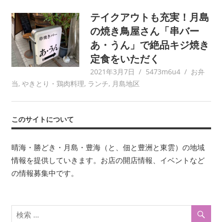
テイクアウトも充実！月島
の焼き鳥屋さん「串バー
あ・うん」で絶品キジ焼き
定食をいただく
2021年3月7日
5473m6u4
お弁
当
,
やきとり・鶏肉料理
,
ランチ
,
月島地区
このサイトについて
晴海・勝どき・月島・豊海（と、佃と豊洲と東雲）の地域
情報を提供していきます。お店の開店情報、イベントなど
の情報募集中です。