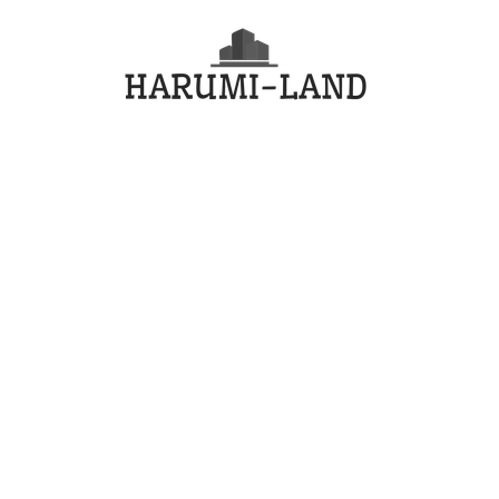
コ
HARU
ン
テ
LAND
ン
ツ
へ
ス
キ
ッ
プ