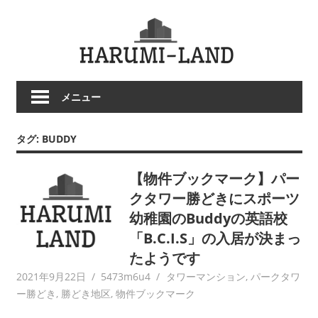
コ
HARU
ン
テ
LAND
ン
ツ
メニュー
へ
ス
キ
タグ:
BUDDY
ッ
プ
【物件ブックマーク】パー
クタワー勝どきにスポーツ
幼稚園のBuddyの英語校
「B.C.I.S」の入居が決まっ
たようです
2021年9月22日
5473m6u4
タワーマンション
,
パークタワ
ー勝どき
,
勝どき地区
,
物件ブックマーク