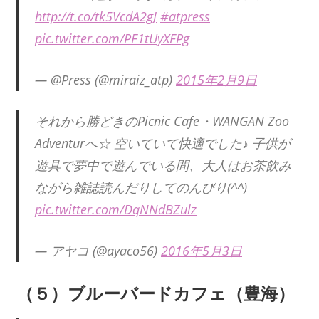
http://t.co/tk5VcdA2gJ
#atpress
pic.twitter.com/PF1tUyXFPg
— @Press (@miraiz_atp)
2015年2月9日
それから勝どきのPicnic Cafe・WANGAN Zoo
Adventurへ☆ 空いていて快適でした♪ 子供が
遊具で夢中で遊んでいる間、大人はお茶飲み
ながら雑誌読んだりしてのんびり(^^)
pic.twitter.com/DqNNdBZulz
— アヤコ (@ayaco56)
2016年5月3日
（５）ブルーバードカフェ（豊海）