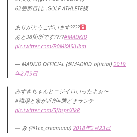
62箇所目は…GOLF ATHLETE様
ありがとうございます????‍
あと38箇所です????
#MADKID
pic.twitter.com/B0MKASiUhm
— MADKID OFFICIAL (@MADKID_official)
2019
年2月5日
みずきちゃんとニジイロいったよぉ〜
#職場と家が近所#勝どきランチ
pic.twitter.com/5fbspnXlkR
— み (@1ce_creamuuu)
2018年2月23日