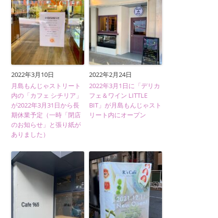
2022年3月10日
2022年2月24日
月島もんじゃストリート
2022年3月1日に「デリカ
内の「カフェ シチリア」
フェ＆ワイン LITTLE
が2022年3月31日から長
BIT」が月島もんじゃスト
期休業予定（一時「閉店
リート内にオープン
のお知らせ」と張り紙が
ありました）