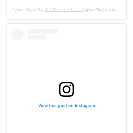
A post shared by
ナコチャン（天パ）
(@nax2ko) on
Jun 4, 2017 at 7:36pm PDT
View this post on Instagram