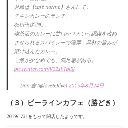
月島は【café norme】さんにて。
チキンカレーのランチ。
850円(税別)。
喫茶店のカレーは甘口か？という認識を改め
させられるスパイシーで濃厚、具材の旨みが
溶け込んだカレー。
ご飯が少なめでも、満足感がある。
pic.twitter.com/V22shTpI5J
— Don 吉 (@love69live)
2015年8月24日
（３）ビーラインカフェ（勝どき）
2019/1/31をもって閉店したようです。