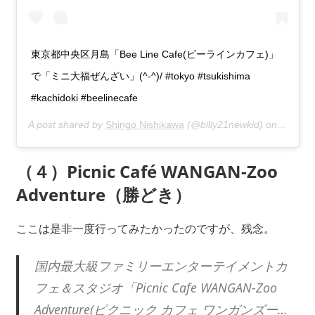
東京都中央区月島「Bee Line Cafe(ビーラインカフェ)」
で「ミニ大福ぜんざい」(^-^)/ #tokyo #tsukishima
#kachidoki #beelinecafe
A post shared by
Shingo Nishikawa
(@billy21newkid) on
Jun 26,
（４）Picnic Café WANGAN-Zoo
Adventure（勝どき）
ここは是非一度行ってみたかったのですが、残念。
国内最大級ファミリーエンターテイメントカ
フェ＆スタジオ「Picnic Cafe WANGAN-Zoo
Adventure(ピクニック カフェ ワンガンズー…