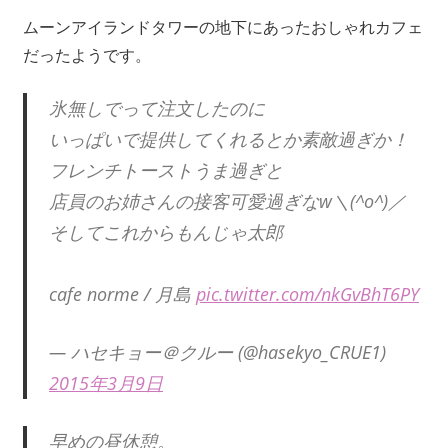
ムーンアイランドタワーの地下にあったおしゃれカフェ
だったようです。
氷無しでって注文したのに
いっぱいで提供してくれるとか素敵過ぎか！
フレンチトーストうま過ぎと
店員のお姉さんの接客可愛過ぎなw＼(^o^)／
そしてこれからもんじゃ太郎
cafe norme / 月島
pic.twitter.com/nkGvBhT6PY
— ハセキョー＠クルー (@hasekyo_CRUE1)
2015年3月9日
早めの昼休憩。