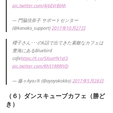
pic.twitter.com/4j6EVrBlAh
— 門脇佳奈子 サポートセンター
(@kanako_support)
2017年10月27日
櫻子さん･･･の6話で出てきた素敵なカフェは
豊海にあるBluebird
cafe
https://t.co/5XoaYN1gl3
pic.twitter.com/Kh51RRRlVD
— 藤ヶAya♪®️ (@ayayakokko)
2017年5月28日
（６）ダンスキューブカフェ（勝ど
き）