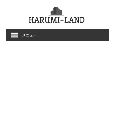
コ
HARU
ン
テ
LAND
ン
ツ
メニュー
へ
ス
キ
ッ
プ