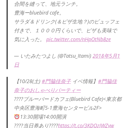
合間を縫って、地元ランチ。
豊海ーbluebird cafe。
サラダ＆ドリンク(＆ピザ生地？)のビュッフェ
付きで、１０００円くらいで、ピザも美味で
気に入った。
pic.twitter.com/nHpOtNb8ze
— いたみたつよし (@Tatsu_Itami)
2018年5月1
日
【10/28(土)
#門脇佳奈子
イベ情報】
#門脇佳
奈子のおしゃべりパーティー
????ブルーバードカフェ(Bluebird Cafe)<東京都
中央区豊海町5-1豊海センタービル2F>
13:30開場14:00開演
????当日券あり????
https://t.co/3KDOzJWZyw