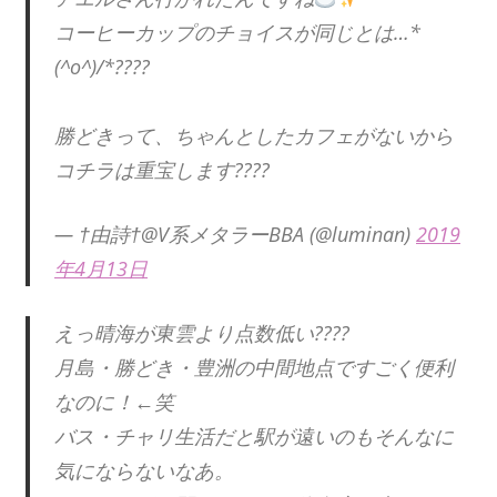
コーヒーカップのチョイスが同じとは…*
(^o^)/*????
勝どきって、ちゃんとしたカフェがないから
コチラは重宝します????
— †由詩†@V系メタラーBBA (@luminan)
2019
年4月13日
えっ晴海が東雲より点数低い????
月島・勝どき・豊洲の中間地点ですごく便利
なのに！←笑
バス・チャリ生活だと駅が遠いのもそんなに
気にならないなあ。