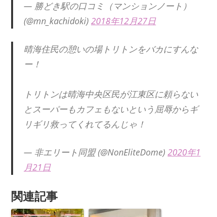
— 勝どき駅の口コミ（マンションノート）
(@mn_kachidoki)
2018年12月27日
晴海住民の憩いの場トリトンをバカにすんな
ー！
トリトンは晴海中央区民が江東区に頼らない
とスーパーもカフェもないという屈辱からギ
リギリ救ってくれてるんじゃ！
— 非エリート同盟 (@NonEliteDome)
2020年1
月21日
関連記事