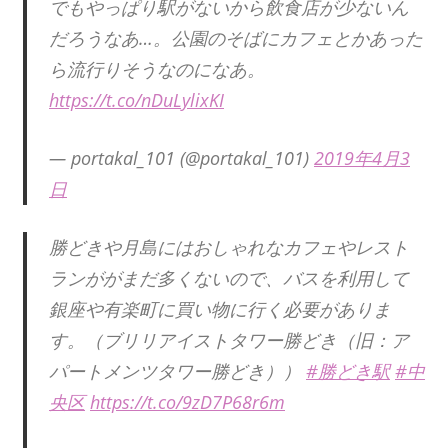
でもやっぱり駅がないから飲食店が少ないん
だろうなあ…。公園のそばにカフェとかあった
ら流行りそうなのになあ。
https://t.co/nDuLylixKI
— portakal_101 (@portakal_101)
2019年4月3
日
勝どきや月島にはおしゃれなカフェやレスト
ランががまだ多くないので、バスを利用して
銀座や有楽町に買い物に行く必要がありま
す。（ブリリアイストタワー勝どき（旧：ア
パートメンツタワー勝どき））
#勝どき駅
#中
央区
https://t.co/9zD7P68r6m