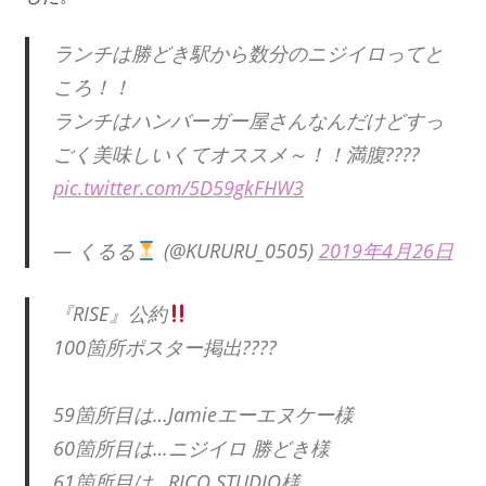
ランチは勝どき駅から数分のニジイロってと
ころ！！
ランチはハンバーガー屋さんなんだけどすっ
ごく美味しいくてオススメ～！！満腹????
pic.twitter.com/5D59gkFHW3
— くるる
(@KURURU_0505)
2019年4月26日
『RISE』公約
100箇所ポスター掲出????
59箇所目は…Jamieエーエヌケー様
60箇所目は…ニジイロ 勝どき様
61箇所目は…RICO STUDIO様