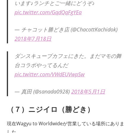
います♪ランチとご一緒にどうぞ♪
pic.twitter.com/GqdQqFgYEa
— チャコット勝どき店 (@ChacottKachidok)
2018年7月18日
ダンスキューブカフェにきた。まだマモの舞
台コラボやってるんだ
pic.twitter.com/VWdEUVwpSw
— 真田 (@sanada0928)
2018年5月1日
（７）ニジイロ（勝どき）
現在Wagyu to Worldwideが営業している場所にありま
した。