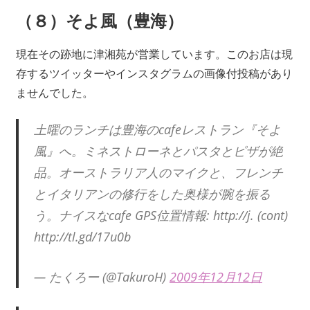
（８）そよ風（豊海）
現在その跡地に津湘苑が営業しています。このお店は現
存するツイッターやインスタグラムの画像付投稿があり
ませんでした。
土曜のランチは豊海のcafeレストラン『そよ
風』へ。ミネストローネとパスタとピザが絶
品。オーストラリア人のマイクと、フレンチ
とイタリアンの修行をした奥様が腕を振る
う。ナイスなcafe GPS位置情報: http://j. (cont)
http://tl.gd/17u0b
— たくろー (@TakuroH)
2009年12月12日