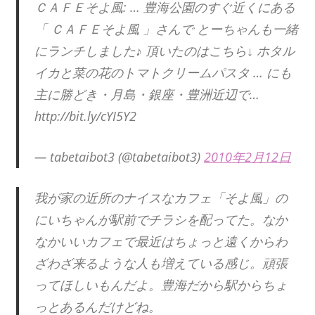
ＣＡＦＥそよ風: … 豊海公園のすぐ近くにある
「 ＣＡＦＥそよ風 」さんで とーちゃんも一緒
にランチしました♪ 頂いたのはこちら↓ ホタル
イカと菜の花のトマトクリームパスタ … にも
主に勝どき・月島・銀座・豊洲近辺で…
http://bit.ly/cYI5Y2
— tabetaibot3 (@tabetaibot3)
2010年2月12日
我が家の近所のナイスなカフェ「そよ風」の
にいちゃんが駅前でチラシを配ってた。なか
なかいいカフェで最近はちょっと遠くからわ
ざわざ来るような人も増えている感じ。頑張
ってほしいもんだよ。豊海だから駅からちょ
っとあるんだけどね。