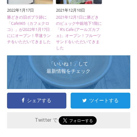
2022年1月17日
2021年12月10日
勝どきの旧ポプラ跡に
2021年12月1日に勝どき
「Cafe965（カフェクロ
のビュック中銀地下1階に
コ）」が2022年1月17日
「R’s Cafe (アールズカフ
ににオープン！早速ラン
ェ)」オープン！フルーツ
チをいただいてきました
サンドをいただいてきま
した
「いいね！」して
最新情報をチェック
シェアする
ツイートする
Twitter で