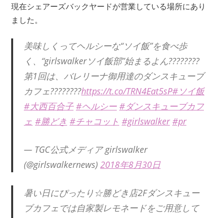
現在シェアーズバックヤードが営業している場所にあり
ました。
美味しくってヘルシーな“ソイ飯”を食べ歩
く、“girlswalkerソイ飯部”始まるよん????????
第1回は、バレリーナ御用達のダンスキューブ
カフェ????????
https://t.co/TRN4Eat5sP
#ソイ飯
#大西百合子
#ヘルシー
#ダンスキューブカフ
ェ
#勝どき
#チャコット
#girlswalker
#pr
— TGC公式メディア girlswalker
(@girlswalkernews)
2018年8月30日
暑い日にぴったり☆勝どき店2Fダンスキュー
ブカフェでは自家製レモネードをご用意して