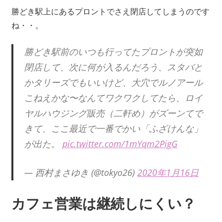
勝どき駅上にあるプロントでさえ閉店してしまうのです
ね・・。
勝どき駅前のいつも行ってたプロントが突如
閉店して、次に何が入るんだろう、スタバと
かタリーズでもいいけど、大穴でルノアール
こねえかな〜なんてワクワクしてたら、ロイ
ヤルハウジング販売（二軒め）がズーンてで
きて、ここ最近で一番でかい「ふざけんな」
が出た。
pic.twitter.com/1mYqm2PigG
— 西村まさゆき (@tokyo26)
2020年1月16日
カフェ営業は継続しにくい？