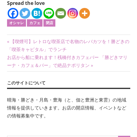
Spread the love
オシャレ
カフェ
閉店
投
前
【喫煙可】レトロな喫茶店で名物のレバカツを！勝どきの
の
「喫茶キャピタル」でランチ
稿
次
記
お店から船に乗れます！桟橋付きカフェバー 「勝どきマリ
ナ
の
事:
ーナ・カフェ＆バー」で絶品ナポリタン
記
ビ
事:
このサイトについて
ゲ
ー
晴海・勝どき・月島・豊海（と、佃と豊洲と東雲）の地域
情報を提供していきます。お店の開店情報、イベントなど
シ
の情報募集中です。
ョ