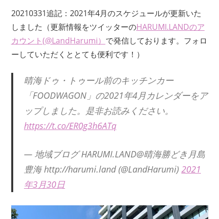
20210331追記：2021年4月のスケジュールが更新いた
しました（更新情報をツイッターの
HARUMI.LANDのア
カウント(@LandHarumi）
で発信しております。フォロ
ーしていただくととても便利です！）
晴海ドゥ・トゥール前のキッチンカー
「FOODWAGON」の2021年4月カレンダーをア
ップしました。是非お読みください。
https://t.co/ER0g3h6ATq
— 地域ブログ HARUMI.LAND@晴海勝どき月島
豊海 http://harumi.land (@LandHarumi)
2021
年3月30日