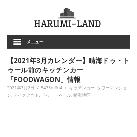
コ
HARU
ン
テ
LAND
ン
ツ
メニュー
へ
ス
【2021年3月カレンダー】晴海ドゥ・ト
キ
ッ
ゥール前のキッチンカー
プ
「FOODWAGON」情報
2021年3月2日
5473m6u4
キッチンカー
,
タワーマンショ
ン
,
テイクアウト
,
ドゥ・トゥール
,
晴海地区