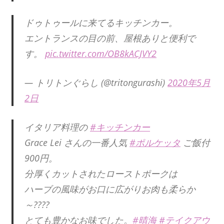
ドゥトゥールに来てるキッチンカー。
エントランスの目の前、屋根ありと便利で
す。
pic.twitter.com/OB8kACJVY2
— トリトンぐらし (@tritongurashi)
2020年5月
2日
イタリア料理の
#キッチンカー
Grace Lei さんの一番人気
#ポルケッタ
ご飯付
900円。
分厚くカットされたローストポークは
ハーブの風味がお口に広がりお肉も柔らか
～????
とても豊かなお味でした。
#晴海
#テイクアウ