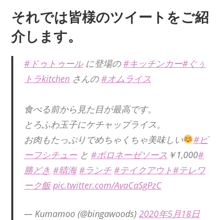
それでは皆様のツイートをご紹
介します。
#ドゥトゥール
に登場の
#キッチンカー
#ぐぅ
トラkitchen
さんの
#オムライス
食べる前から見た目が最高です。
とろふわ玉子にケチャップライス。
お肉もたっぷりでめちゃくちゃ美味しい
#ビ
ーフシチュー
と
#ボロネーゼソース
￥1,000
#
勝どき
#晴海
#ランチ
#テイクアウト
#テレワ
ーク飯
pic.twitter.com/AvaCaSgPzC
— Kumamoo (@bingawoods)
2020年5月18日