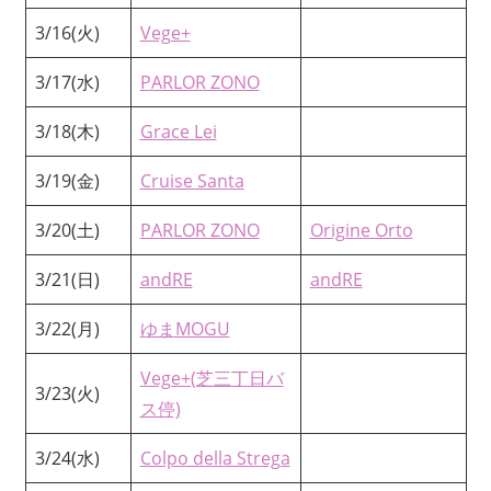
3/16(火)
Vege+
3/17(水)
PARLOR ZONO
3/18(木)
Grace Lei
3/19(金)
Cruise Santa
3/20(土)
PARLOR ZONO
Origine Orto
3/21(日)
andRE
andRE
3/22(月)
ゆまMOGU
Vege+(芝三丁日バ
3/23(火)
ス停)
3/24(水)
Colpo della Strega