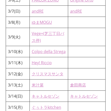
3/7(日)
andRE
andRE
3/8(月)
ゆまMOGU
Vege+(芝三丁日バ
3/9(火)
ス停)
3/10(水)
Colpo della Strega
3/11(木)
Hey! Riccio
3/12(金)
クリスマスサンタ
3/13(土)
米汁菜
倉田商店
3/14(日)
キャトルセゾン
キャトルセゾン
3/15(月)
ぐぅトラkitchen