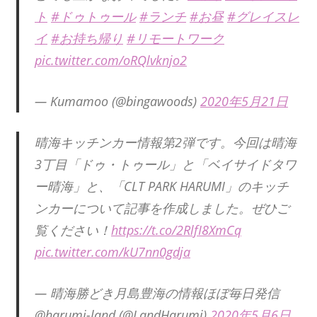
ト
#ドゥトゥール
#ランチ
#お昼
#グレイスレ
イ
#お持ち帰り
#リモートワーク
pic.twitter.com/oRQlvknjo2
— Kumamoo (@bingawoods)
2020年5月21日
晴海キッチンカー情報第2弾です。今回は晴海
3丁目「ドゥ・トゥール」と「ベイサイドタワ
ー晴海」と、「CLT PARK HARUMI」のキッチ
ンカーについて記事を作成しました。ぜひご
覧ください！
https://t.co/2RlfI8XmCq
pic.twitter.com/kU7nn0gdja
— 晴海勝どき月島豊海の情報ほぼ毎日発信
@harumi-land (@LandHarumi)
2020年5月6日