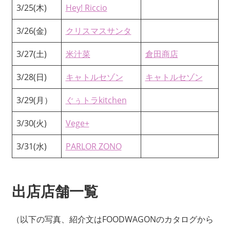
3/25(木)
Hey! Riccio
3/26(金)
クリスマスサンタ
3/27(土)
米汁菜
倉田商店
3/28(日)
キャトルセゾン
キャトルセゾン
3/29(月）
ぐぅトラkitchen
3/30(火)
Vege+
3/31(水)
PARLOR ZONO
出店店舗一覧
（以下の写真、紹介文はFOODWAGONのカタログから