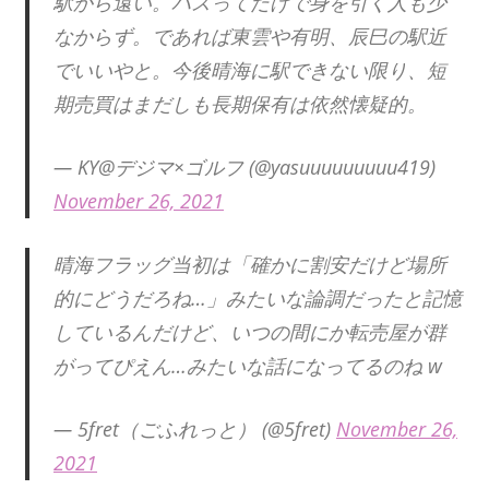
駅から遠い。バスってだけで身を引く人も少
なからず。であれば東雲や有明、辰巳の駅近
でいいやと。今後晴海に駅できない限り、短
期売買はまだしも長期保有は依然懐疑的。
— KY@デジマ×ゴルフ (@yasuuuuuuuuu419)
November 26, 2021
晴海フラッグ当初は「確かに割安だけど場所
的にどうだろね…」みたいな論調だったと記憶
しているんだけど、いつの間にか転売屋が群
がってぴえん…みたいな話になってるのね w
— 5fret（ごふれっと） (@5fret)
November 26,
2021