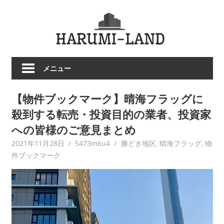
コ
HARU
ン
テ
LAND
ン
ツ
メニュー
へ
ス
【物件ブックマーク】晴海フラッグに
キ
ッ
殺到する転売・投資目的の業者、投資家
プ
への皆様のご意見まとめ
2021年11月28日
5473m6u4
勝どき地区
,
晴海フラッグ
,
物
件ブックマーク