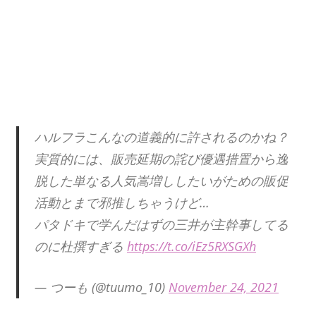
ハルフラこんなの道義的に許されるのかね？
実質的には、販売延期の詫び優遇措置から逸
脱した単なる人気嵩増ししたいがための販促
活動とまで邪推しちゃうけど…
パタドキで学んだはずの三井が主幹事してる
のに杜撰すぎる
https://t.co/iEz5RXSGXh
— つーも (@tuumo_10)
November 24, 2021