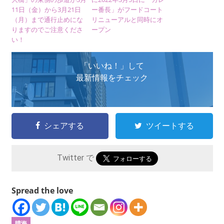
11日（金）から3月21日
ー番長」がフードコート
（月）まで通行止めにな
リニューアルと同時にオ
りますのでご注意くださ
ープン
い！
「いいね！」して
最新情報をチェック
シェアする
ツイートする
Twitter で
Spread the love
晴海