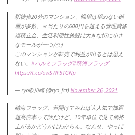
駅徒歩20分のマンション、眺望は望めない部
屋が多数、㎡当たりの600円を超える管理費修
繕積立金、生活利便性施設は大きな街に小さ
なモールが一つだけ
このマンションが転売で利益が出るとは思え
ない。
#ハルミフラッグ
#晴海フラッグ
https://t.co/owSWF5TGNp
— ryo@川崎 (@ryo_fct)
November 26, 2021
晴海フラッグ、蓋開けてみれば大人気で抽選
超高倍率って話だけど、10年単位で見て価格
上がるかどうかはわからん。なんせ、やっぱ