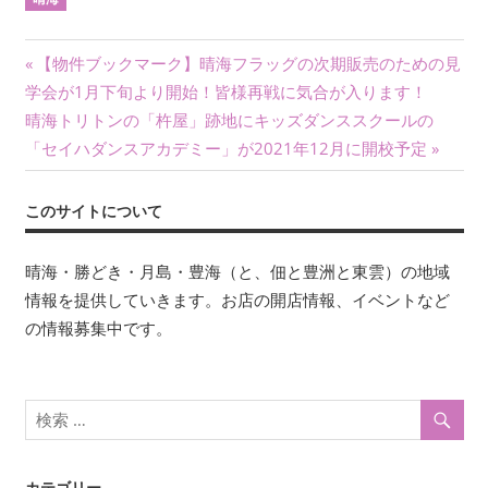
投
前
【物件ブックマーク】晴海フラッグの次期販売のための見
の
学会が1月下旬より開始！皆様再戦に気合が入ります！
稿
次
記
晴海トリトンの「杵屋」跡地にキッズダンススクールの
ナ
の
事:
「セイハダンスアカデミー」が2021年12月に開校予定
記
ビ
事:
このサイトについて
ゲ
ー
晴海・勝どき・月島・豊海（と、佃と豊洲と東雲）の地域
情報を提供していきます。お店の開店情報、イベントなど
シ
の情報募集中です。
ョ
ン
カテゴリー