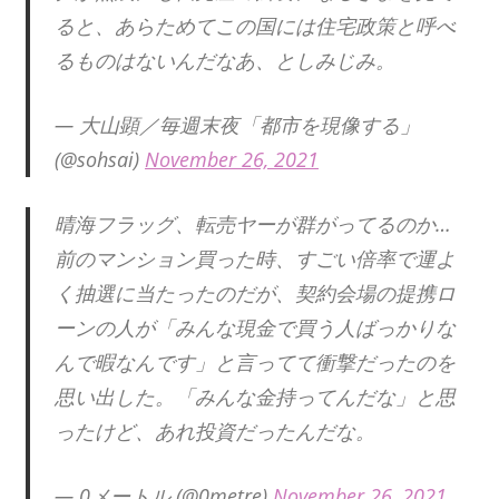
ると、あらためてこの国には住宅政策と呼べ
るものはないんだなあ、としみじみ。
— 大山顕／毎週末夜「都市を現像する」
(@sohsai)
November 26, 2021
晴海フラッグ、転売ヤーが群がってるのか…
前のマンション買った時、すごい倍率で運よ
く抽選に当たったのだが、契約会場の提携ロ
ーンの人が「みんな現金で買う人ばっかりな
んで暇なんです」と言ってて衝撃だったのを
思い出した。「みんな金持ってんだな」と思
ったけど、あれ投資だったんだな。
— 0メートル (@0metre)
November 26, 2021