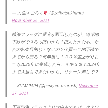
— 人生すごろく
(@zaibatsukinmu)
November 26, 2021
晴海フラッグに業者が殺到したのが、湾岸地
下鉄ができるっぽいから？ほんとかなあ。た
だの転売目的じゃないの？今買って地下鉄で
きてから売る？何年後に？３０％値上がりし
ても2030年に完成したら、年率３％？2024年
まで入居もできないから、リターン無しで？
— KUMAPAPA (@penguin_azarash)
November
27, 2021
正直晴海フラッグよりは中古でもパークタワ