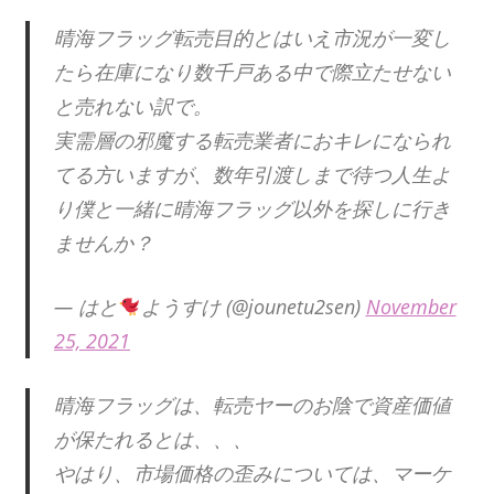
晴海フラッグ転売目的とはいえ市況が一変し
たら在庫になり数千戸ある中で際立たせない
と売れない訳で。
実需層の邪魔する転売業者におキレになられ
てる方いますが、数年引渡しまで待つ人生よ
り僕と一緒に晴海フラッグ以外を探しに行き
ませんか？
— はと
ようすけ (@jounetu2sen)
November
25, 2021
晴海フラッグは、転売ヤーのお陰で資産価値
が保たれるとは、、、
やはり、市場価格の歪みについては、マーケ