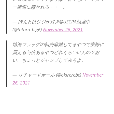
ー晴海に惹かれる・・・。
— ほんとはジジが好き@USCPA勉強中
(@totoro_big6)
November 26, 2021
晴海フラッグの転売非難してるやつで実際に
買える与信あるやつどれくらいいんの？お
い、ちょっとジャンプしてみろよ。
— リチャードホール (@okirerebc)
November
26, 2021