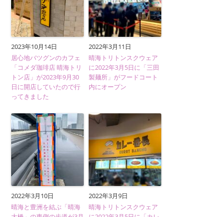
2023年10月14日
2022年3月11日
居心地バツグンのカフェ
晴海トリトンスクウェア
「コメダ珈琲店 晴海トリ
に2022年3月5日に「三田
トン店」が2023年9月30
製麺所」がフードコート
日に開店していたので行
内にオープン
ってきました
2022年3月10日
2022年3月9日
晴海と豊洲を結ぶ「晴海
晴海トリトンスクウェア
大橋」の東側の歩道が3月
に2022年3月5日に「カレ