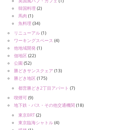
英国風パブ・カフェ
(1)
韓国料理
(2)
馬肉
(1)
魚料理
(34)
リニューアル
(1)
ワーキングスペース
(4)
他地域開発
(1)
佃地区
(22)
公園
(52)
勝どきサンスクェア
(13)
勝どき地区
(175)
都営勝どき2丁目アパート
(7)
喫煙可
(9)
地下鉄・バス・その他交通機関
(18)
東京BRT
(2)
東京臨海シャトル
(4)
桟橋
(1)