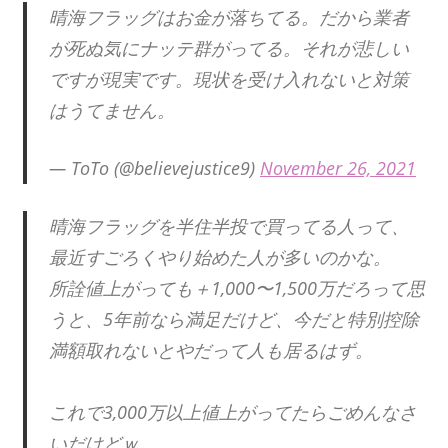
晴海フラッグはお金が落ちてる。だから業者
が死ぬ気にナッテ群がってる。それが悲しい
ですが現実です。現状を受け入れないと対策
はうてません。
— ToTo (@believejustice9)
November 26, 2021
晴海フラッグを半住半投で買ってる人って、
最近すごろくやり始めた人が多いのかな。
所詮値上がっても＋1,000〜1,500万だろって思
うと、5年前なら満足だけど、今だと特別控除
満額取れないとやだって人も居るはず。
これで3,000万以上値上がってたらごめんなさ
いだけどｗ