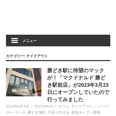
メニュー
カテゴリー:
テイクアウト
勝どき駅に待望のマック
が！「マクドナルド 勝ど
き駅前店」が2023年3月23
日にオープンしていたので
行ってみました
2023年6月3日
5473m6u4
カフェ
,
テイクアウト
,
ハンバー
ガー
,
ランチ
,
勝どき地区
,
子供と行ける
,
新規オープン情報