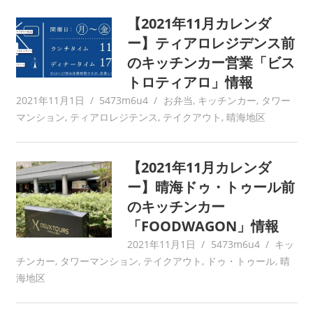
【2021年11月カレンダ
ー】ティアロレジデンス前
のキッチンカー営業「ビス
トロティアロ」情報
2021年11月1日
5473m6u4
お弁当
,
キッチンカー
,
タワー
マンション
,
ティアロレジテンス
,
テイクアウト
,
晴海地区
【2021年11月カレンダ
ー】晴海ドゥ・トゥール前
のキッチンカー
「FOODWAGON」情報
2021年11月1日
5473m6u4
キッ
チンカー
,
タワーマンション
,
テイクアウト
,
ドゥ・トゥール
,
晴
海地区