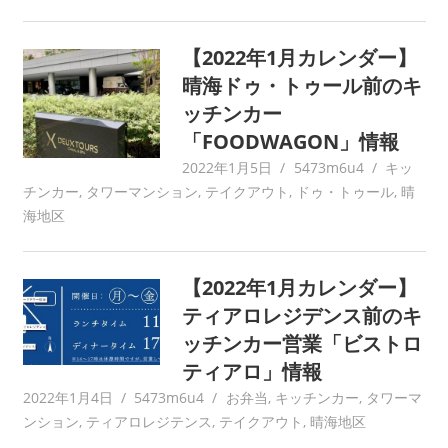
【2022年1月カレンダー】
晴海ドゥ・トゥール前のキ
ッチンカー
「FOODWAGON」情報
2022年1月5日
5473m6u4
キッ
チンカー
,
タワーマンション
,
テイクアウト
,
ドゥ・トゥール
,
晴
海地区
【2022年1月カレンダー】
ティアロレジデンス前のキ
ッチンカー営業「ビストロ
ティアロ」情報
2022年1月4日
5473m6u4
お弁当
,
キッチンカー
,
タワーマ
ンション
,
ティアロレジテンス
,
テイクアウト
,
晴海地区