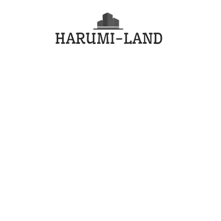
コ
HARU
ン
テ
LAND
ン
ツ
へ
ス
キ
ッ
プ