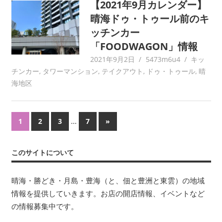
【2021年9月カレンダー】
晴海ドゥ・トゥール前のキ
ッチンカー
「FOODWAGON」情報
2021年9月2日
5473m6u4
キッ
チンカー
,
タワーマンション
,
テイクアウト
,
ドゥ・トゥール
,
晴
海地区
投
…
次
1
2
3
7
»
の
稿
記
このサイトについて
ナ
事
ビ
晴海・勝どき・月島・豊海（と、佃と豊洲と東雲）の地域
情報を提供していきます。お店の開店情報、イベントなど
ゲ
の情報募集中です。
ー