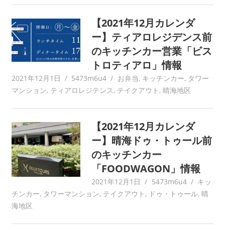
【2021年12月カレンダ
ー】ティアロレジデンス前
のキッチンカー営業「ビス
トロティアロ」情報
2021年12月1日
5473m6u4
お弁当
,
キッチンカー
,
タワー
マンション
,
ティアロレジテンス
,
テイクアウト
,
晴海地区
【2021年12月カレンダ
ー】晴海ドゥ・トゥール前
のキッチンカー
「FOODWAGON」情報
2021年12月1日
5473m6u4
キッ
チンカー
,
タワーマンション
,
テイクアウト
,
ドゥ・トゥール
,
晴
海地区