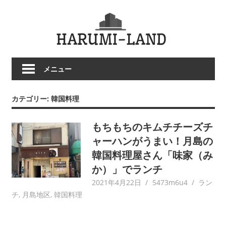
コ
HARU
ン
テ
LAND
ン
ツ
メニュー
へ
ス
キ
カテゴリー:
韓国料理
ッ
プ
もちもちのキムチチーズチ
ャーハンがうまい！月島の
韓国料理屋さん「味家（み
か）」でランチ
2021年4月22日
5473m6u4
ラン
チ
,
月島地区
,
韓国料理