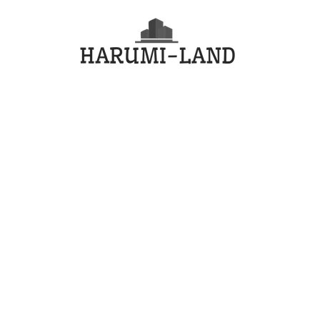
コ
HARU
ン
テ
LAND
ン
ツ
へ
ス
キ
ッ
プ