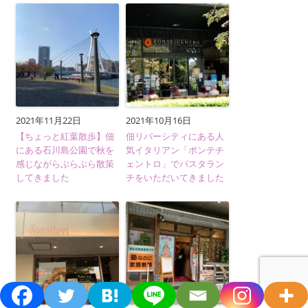
2021年11月22日
2021年10月16日
【ちょっと紅葉散歩】佃
佃リバーシティにある人
にある石川島公園で秋を
気イタリアン「ポンテチ
感じながらぶらぶら散策
ェントロ」でパスタラン
してきました
チをいただいてきました