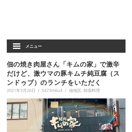
メニュー
佃の焼き肉屋さん「キムの家」で激辛
だけど、激ウマの豚キムチ純豆腐（ス
ンドゥブ）のランチをいただく
2021年3月26日
5473m6u4
佃地区
,
韓国料理