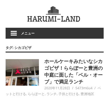
コ
HARU
ン
テ
LAND
ン
ツ
メニュー
へ
ス
キ
タグ:
シカゴピザ
ッ
プ
ホールケーキみたいなシカ
ゴピザ！ららぽーと豊洲の
中庭に面した「ベル・オー
ブ」で満足ランチ
2020年11月28日
5473m6u4
ペ
ットと行ける
,
ららぽーと
,
ランチ
,
子供と行ける
,
豊洲地区