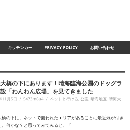
UMI-
ND
キッチンカー
PRIVACY POLICY
お問い合わせ
海大橋の下にあります！晴海臨海公園のドッグラ
施設「わんわん広場」を見てきました
年11月5日
5473m6u4
ペットと行ける
,
公園
,
晴海地区
,
晴海大
大橋の下に、ネットで囲われたエリアがあることに最近気が付き
た。何かな？と思ってみてみると、「