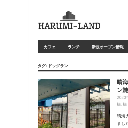
コ
ン
HAR
テ
LA
ン
ツ
へ
カフェ
ランチ
新規オープン情報
ス
キ
ッ
タグ:
ドッグラン
プ
晴
ン
2020
橋
,
橋
晴海
まし