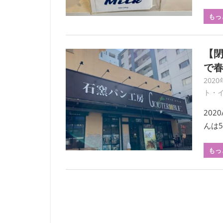
もっ
【閉
で
2020
ト・
20
んは
もっ