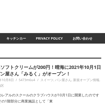
UMI-
ND
キッチンカー
PRIVACY POLICY
お問い合わせ
ソフトクリームが200円！晴海に2021年10月1日
パン屋さん「みるく」がオープン！
年10月8日
5473m6u4
スイーツ
,
パン屋さん
,
新規オープン情報
,
地区
のレアルのスクールのクラブハウスが10月1日に開業したのです
その1階部分に商業施設として「東