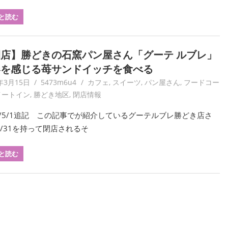
と読む
店】勝どきの石窯パン屋さん「グーテ ルブレ」
春を感じる苺サンドイッチを食べる
年3月15日
5473m6u4
カフェ
,
スイーツ
,
パン屋さん
,
フードコー
イートイン
,
勝どき地区
,
閉店情報
20/5/1追記 この記事でが紹介しているグーテルブレ勝どき店さ
5/31を持って閉店されるそ
と読む