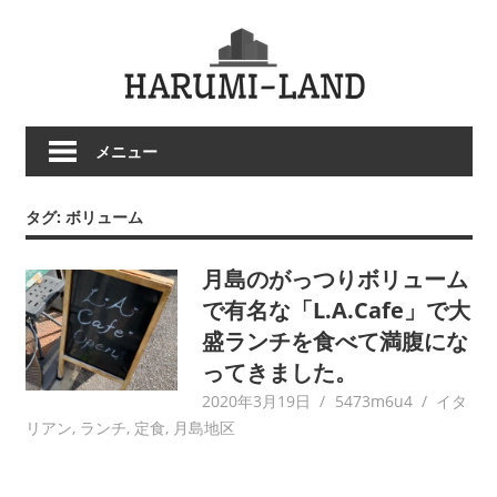
コ
HARU
ン
テ
LAND
ン
ツ
メニュー
へ
ス
キ
タグ:
ボリューム
ッ
プ
月島のがっつりボリューム
で有名な「L.A.Cafe」で大
盛ランチを食べて満腹にな
ってきました。
2020年3月19日
5473m6u4
イタ
リアン
,
ランチ
,
定食
,
月島地区