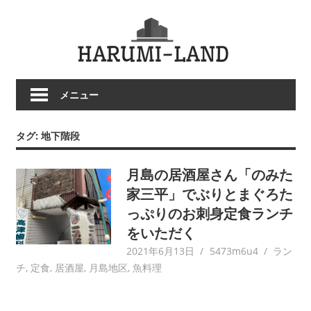
コ
HARU
ン
テ
LAND
ン
ツ
メニュー
へ
ス
キ
タグ:
地下階段
ッ
プ
月島の居酒屋さん「のみた
家三平」でぶりとまぐろた
っぷりのお刺身定食ランチ
をいただく
2021年6月13日
5473m6u4
ラン
チ
,
定食
,
居酒屋
,
月島地区
,
魚料理