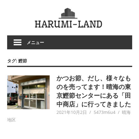
コ
HARU
ン
テ
LAND
ン
ツ
メニュー
へ
ス
キ
タグ:
鰹節
ッ
プ
かつお節、だし、様々なも
のを売ってます！晴海の東
京鰹節センターにある「田
中商店」に行ってきました
2021年10月2日
5473m6u4
晴海
地区