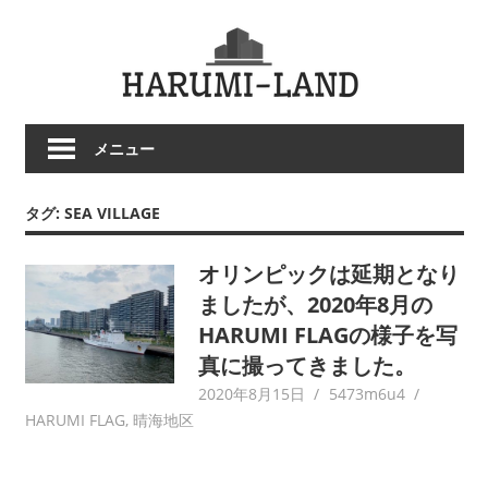
コ
HARU
ン
テ
LAND
ン
ツ
メニュー
へ
ス
キ
タグ:
SEA VILLAGE
ッ
プ
オリンピックは延期となり
ましたが、2020年8月の
HARUMI FLAGの様子を写
真に撮ってきました。
2020年8月15日
5473m6u4
HARUMI FLAG
,
晴海地区