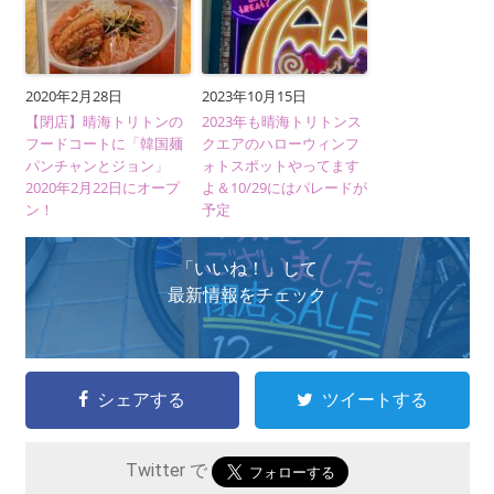
2020年2月28日
2023年10月15日
【閉店】晴海トリトンの
2023年も晴海トリトンス
フードコートに「韓国麺
クエアのハローウィンフ
パンチャンとジョン」
ォトスポットやってます
2020年2月22日にオープ
よ＆10/29にはパレードが
ン！
予定
「いいね！」して
最新情報をチェック
シェアする
ツイートする
Twitter で