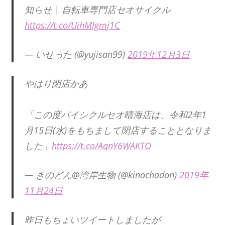
知らせ | 自転車専門店セオサイクル
https://t.co/UihMIgmj1C
— いせった (@yujisan99)
2019年12月3日
やはり閉店かあ
「この度バイシクルセオ晴海店は、令和2年1
月15日(水)をもちまして閉店することとなりま
した」
https://t.co/AqnY6WAKTO
— きのどん@湾岸生物 (@kinochadon)
2019年
11月24日
昨日もちょいツイートしましたが