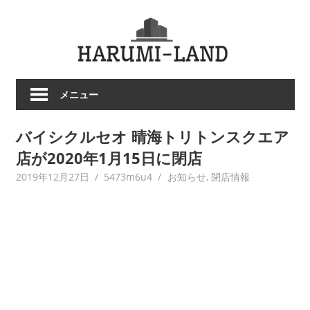
コ
HARU
ン
テ
LAND
ン
ツ
メニュー
へ
ス
バイシクルセオ 晴海トリトンスクエア
キ
ッ
店が2020年1月15日に閉店
プ
2019年12月27日
5473m6u4
お知らせ
,
閉店情報