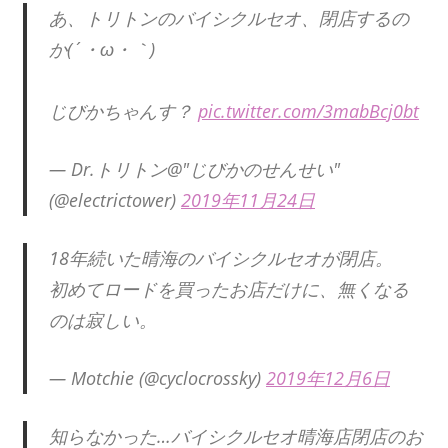
あ、トリトンのバイシクルセオ、閉店するの
か(´・ω・｀)
じびかちゃんす？
pic.twitter.com/3mabBcj0bt
— Dr.トリトン@"じびかのせんせい"
(@electrictower)
2019年11月24日
18年続いた晴海のバイシクルセオが閉店。
初めてロードを買ったお店だけに、無くなる
のは寂しい。
— Motchie (@cyclocrossky)
2019年12月6日
知らなかった…バイシクルセオ晴海店閉店のお