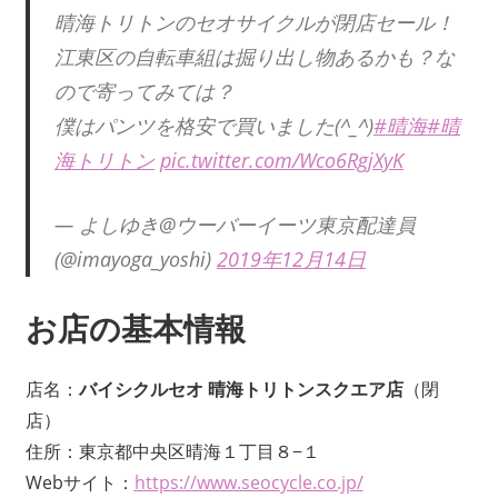
晴海トリトンのセオサイクルが閉店セール！
江東区の自転車組は掘り出し物あるかも？な
ので寄ってみては？
僕はパンツを格安で買いました(^_^)
#晴海
#晴
海トリトン
pic.twitter.com/Wco6RgjXyK
— よしゆき@ウーバーイーツ東京配達員
(@imayoga_yoshi)
2019年12月14日
お店の基本情報
店名：
バイシクルセオ 晴海トリトンスクエア店
（閉
店）
住所：東京都中央区晴海１丁目８−１
Webサイト：
https://www.seocycle.co.jp/