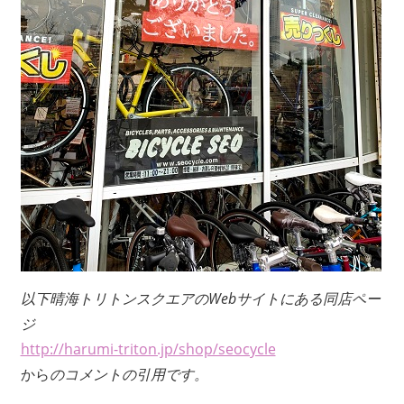
以下晴海トリトンスクエアのWebサイトにある同店ペー
ジ
http://harumi-triton.jp/shop/seocycle
から
のコメントの引用です。