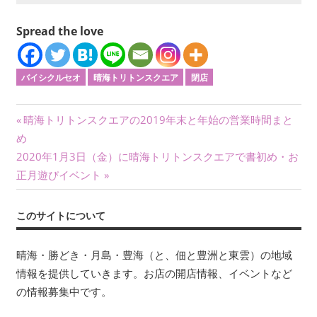
Spread the love
バイシクルセオ
晴海トリトンスクエア
閉店
投
前
晴海トリトンスクエアの2019年末と年始の営業時間まと
の
め
稿
次
記
2020年1月3日（金）に晴海トリトンスクエアで書初め・お
ナ
の
事:
正月遊びイベント
記
ビ
事:
このサイトについて
ゲ
ー
晴海・勝どき・月島・豊海（と、佃と豊洲と東雲）の地域
情報を提供していきます。お店の開店情報、イベントなど
シ
の情報募集中です。
ョ