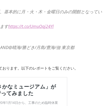
、基本的に月・火・木・金曜日のみの開館となってい
ます
https://t.co/UmuOqj24Yl
LAND@晴海/勝どき/月島/豊海/佃 東京都
しております。以下のレポートをご覧ください。