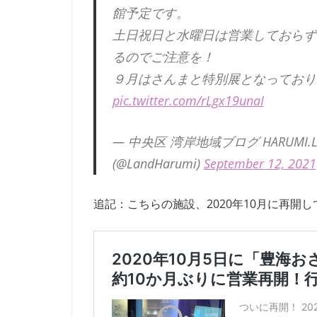
館予定です。
土日祝日と水曜日は営業しておらず
るのでご注意を！
９月はさんまと特別展となっており
pic.twitter.com/rLgx19unaI
— 中央区 湾岸地域ブログ HARUMI.
(@LandHarumi)
September 12, 2021
追記：こちらの施設、2020年10月に再開