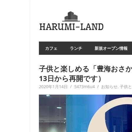
コ
ン
HAR
テ
LA
ン
ツ
へ
カフェ
ランチ
新規オープン情報
ス
キ
ッ
子供と楽しめる「豊海おさか
プ
13日から再開です）
2020年1月14日
5473m6u4
お知らせ
,
子供