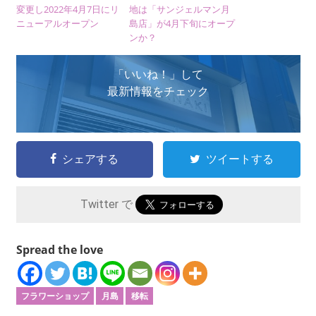
変更し2022年4月7日にリ
地は「サンジェルマン月
ニューアルオープン
島店」が4月下旬にオープ
ンか？
「いいね！」して
最新情報をチェック
シェアする
ツイートする
Twitter で
Spread the love
フラワーショップ
月島
移転