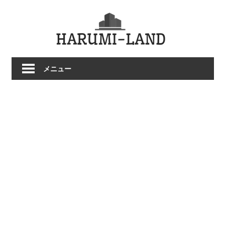
コ
HARU
ン
テ
LAND
ン
ツ
メニュー
へ
ス
キ
ッ
プ