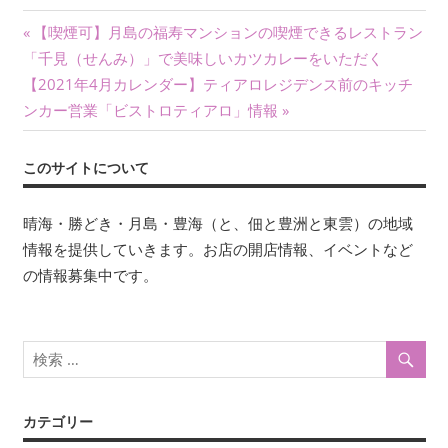
投
前
【喫煙可】月島の福寿マンションの喫煙できるレストラン
の
「千見（せんみ）」で美味しいカツカレーをいただく
稿
次
記
【2021年4月カレンダー】ティアロレジデンス前のキッチ
ナ
の
事:
ンカー営業「ビストロティアロ」情報
記
ビ
事:
このサイトについて
ゲ
ー
晴海・勝どき・月島・豊海（と、佃と豊洲と東雲）の地域
情報を提供していきます。お店の開店情報、イベントなど
シ
の情報募集中です。
ョ
ン
カテゴリー