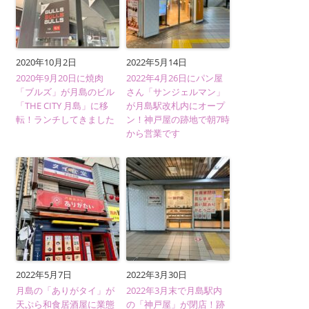
2020年10月2日
2022年5月14日
2020年9月20日に焼肉
2022年4月26日にパン屋
「ブルズ」が月島のビル
さん「サンジェルマン」
「THE CITY 月島」に移
が月島駅改札内にオープ
転！ランチしてきました
ン！神戸屋の跡地で朝7時
から営業です
2022年5月7日
2022年3月30日
月島の「ありがタイ」が
2022年3月末で月島駅内
天ぷら和食居酒屋に業態
の「神戸屋」が閉店！跡