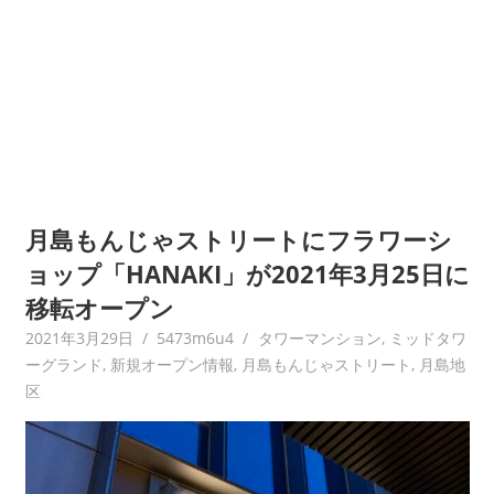
月島もんじゃストリートにフラワーシ
ョップ「HANAKI」が2021年3月25日に
移転オープン
2021年3月29日
5473m6u4
タワーマンション
,
ミッドタワ
ーグランド
,
新規オープン情報
,
月島もんじゃストリート
,
月島地
区