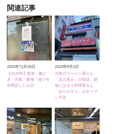
関連記事
2020年12月26日
2020年9月2日
【2020年】晴海・勝ど
月島のラーメン屋さん
き・月島・豊海・佃で今
「北の恵み」が閉店、跡
年閉店したお店
地にはタイ料理屋さん
「ありがタイ」がオープ
ン予定