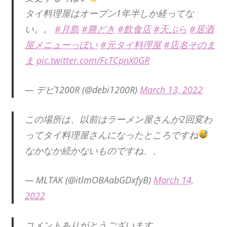
タイ料理屋はオープン1年半しか経ってな
い。。
#月島
#勝どき
#飲食店
#天ぷら
#居酒
屋メニューっぽい
#元タイ料理屋
#店名そのま
ま
pic.twitter.com/FcTCpnX0GR
— デビ1200R (@debi1200R)
March 13, 2022
この場所は、以前はラーメン屋さんが2回変わ
ってタイ料理屋さんになったところですね
なかなか続かないものですね、、
— MLTAK (@itlmOBAabGDxfyB)
March 14,
2022
コメントありがとうございます。