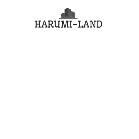
コ
HARU
ン
テ
LAND
ン
ツ
へ
ス
キ
ッ
プ