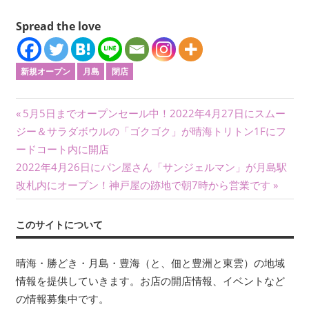
Spread the love
新規オープン
月島
閉店
投
前
5月5日までオープンセール中！2022年4月27日にスムー
の
ジー＆サラダボウルの「ゴクゴク」が晴海トリトン1Fにフ
稿
記
ードコート内に開店
ナ
次
事:
2022年4月26日にパン屋さん「サンジェルマン」が月島駅
の
改札内にオープン！神戸屋の跡地で朝7時から営業です
ビ
記
ゲ
事:
このサイトについて
ー
晴海・勝どき・月島・豊海（と、佃と豊洲と東雲）の地域
シ
情報を提供していきます。お店の開店情報、イベントなど
ョ
の情報募集中です。