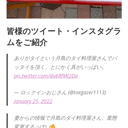
皆様のツイート・インスタグラ
ムをご紹介
ありがタイという月島のタイ料理屋さんでパ
ッタイを頂く。とにかく具がいっぱい。
pic.twitter.com/du6RfMl2Dp
— ロックインおじさん (@toegazer1113)
January 25, 2022
妻からの情報で月島のタイ料理屋さん、業態
変更するっぽい