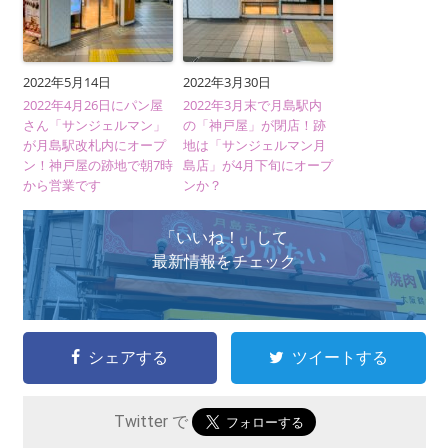
2022年5月14日
2022年3月30日
2022年4月26日にパン屋
2022年3月末で月島駅内
さん「サンジェルマン」
の「神戸屋」が閉店！跡
が月島駅改札内にオープ
地は「サンジェルマン月
ン！神戸屋の跡地で朝7時
島店」が4月下旬にオープ
から営業です
ンか？
「いいね！」して
最新情報をチェック
シェアする
ツイートする
Twitter で