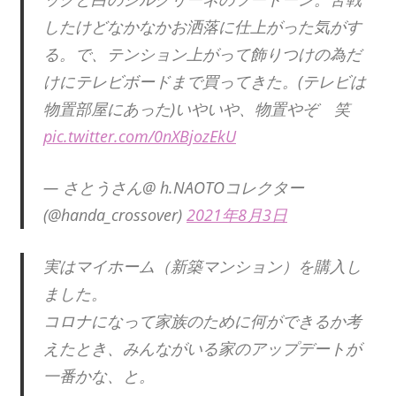
したけどなかなかお洒落に仕上がった気がす
る。で、テンション上がって飾りつけの為だ
けにテレビボードまで買ってきた。(テレビは
物置部屋にあった)いやいや、物置やぞ 笑
pic.twitter.com/0nXBjozEkU
— さとうさん@ h.NAOTOコレクター
(@handa_crossover)
2021年8月3日
実はマイホーム（新築マンション）を購入し
ました。
コロナになって家族のために何ができるか考
えたとき、みんながいる家のアップデートが
一番かな、と。