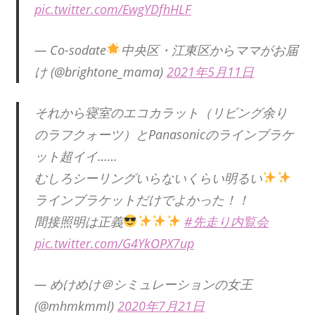
pic.twitter.com/EwgYDfhHLF
— Co-sodate
中央区・江東区からママがお届
け (@brightone_mama)
2021年5月11日
それから寝室のエコカラット（リビング余り
のラフクォーツ）とPanasonicのラインブラケ
ット超イイ……
むしろシーリングいらないくらい明るい
ラインブラケットだけでよかった！！
間接照明は正義
#先走り内覧会
pic.twitter.com/G4YkOPX7up
— めけめけ＠シミュレーションの女王
(@mhmkmml)
2020年7月21日