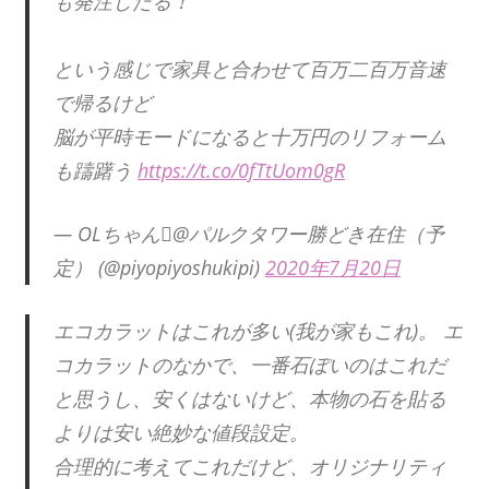
も発注したる！
という感じで家具と合わせて百万二百万音速
で帰るけど
脳が平時モードになると十万円のリフォーム
も躊躇う
https://t.co/0fTtUom0gR
— OLちゃん@パルクタワー勝どき在住（予
定） (@piyopiyoshukipi)
2020年7月20日
エコカラットはこれが多い(我が家もこれ)。 エ
コカラットのなかで、一番石ぽいのはこれだ
と思うし、安くはないけど、本物の石を貼る
よりは安い絶妙な値段設定。
合理的に考えてこれだけど、オリジナリティ