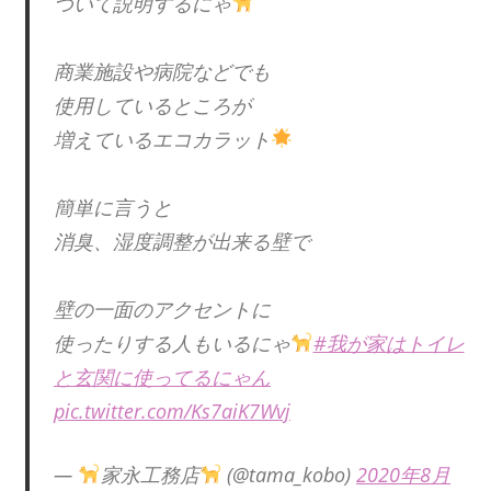
ついて説明するにゃ
商業施設や病院などでも
使用しているところが
増えているエコカラット
簡単に言うと
消臭、湿度調整が出来る壁で
壁の一面のアクセントに
使ったりする人もいるにゃ
#我が家はトイレ
と玄関に使ってるにゃん
pic.twitter.com/Ks7aiK7Wvj
—
家永工務店
(@tama_kobo)
2020年8月