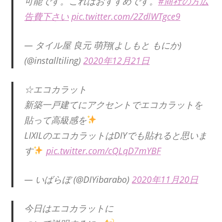
可能です。これはおすすめです。
#商社の方広
告費下さい
pic.twitter.com/2ZdlWTgce9
— タイル屋 良元 萌翔(よしもと もにか)
(@installtiling)
2020年12月21日
☆エコカラット
新築一戸建てにアクセントでエコカラットを
貼って高級感を
LIXILのエコカラットはDIYでも貼れると思いま
す
pic.twitter.com/cQLqD7mYBF
— いばらぼ (@DIYibarabo)
2020年11月20日
今日はエコカラットに