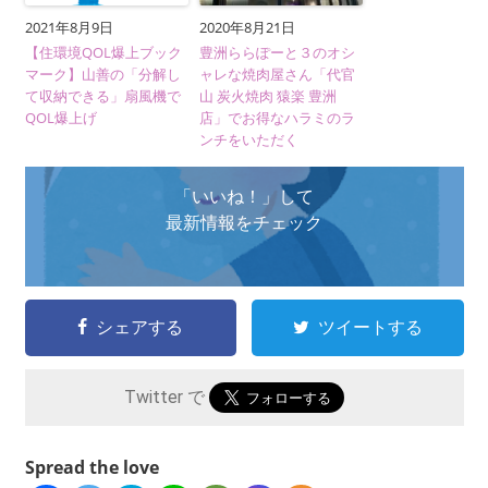
2021年8月9日
2020年8月21日
【住環境QOL爆上ブック
豊洲ららぽーと３のオシ
マーク】山善の「分解し
ャレな焼肉屋さん「代官
て収納できる」扇風機で
山 炭火焼肉 猿楽 豊洲
QOL爆上げ
店」でお得なハラミのラ
ンチをいただく
「いいね！」して
最新情報をチェック
シェアする
ツイートする
Twitter で
Spread the love