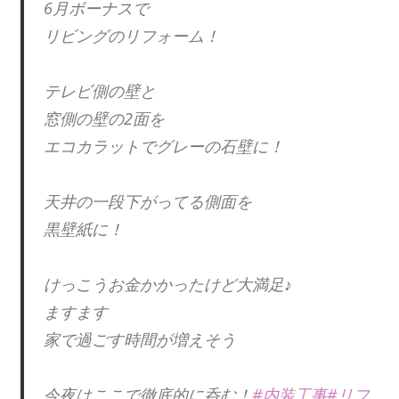
6月ボーナスで
リビングのリフォーム！
テレビ側の壁と
窓側の壁の2面を
エコカラットでグレーの石壁に！
天井の一段下がってる側面を
黒壁紙に！
けっこうお金かかったけど大満足♪
ますます
家で過ごす時間が増えそう
今夜はここで徹底的に呑む！
#内装工事
#リフ