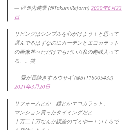
— 匠＠内装業 (@TakumiReform)
2020年6月23
日
リビングはシンプルを心がけよう！と思って
選んでるはずなのにカーテンとエコカラット
の画像並べただけでもだいぶ私の趣味入って
る。。笑
— 愛が長続きするウサギ (@BTT18005432)
2021年3月20日
リフォームとか、鏡とかエコカラット、
マンション買ったタイミングだと
十万二十万なんか誤差のゴミやー！いくらで