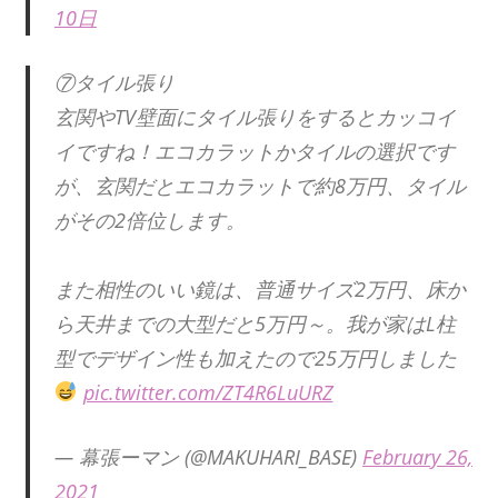
10日
⑦タイル張り
玄関やTV壁面にタイル張りをするとカッコイ
イですね！エコカラットかタイルの選択です
が、玄関だとエコカラットで約8万円、タイル
がその2倍位します。
また相性のいい鏡は、普通サイズ2万円、床か
ら天井までの大型だと5万円～。我が家はL柱
型でデザイン性も加えたので25万円しました
pic.twitter.com/ZT4R6LuURZ
— 幕張ーマン (@MAKUHARI_BASE)
February 26,
2021