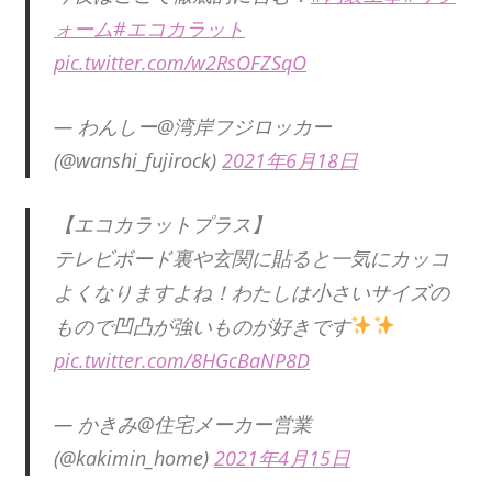
ォーム
#エコカラット
pic.twitter.com/w2RsOFZSqO
— わんしー@湾岸フジロッカー
(@wanshi_fujirock)
2021年6月18日
【エコカラットプラス】
テレビボード裏や玄関に貼ると一気にカッコ
よくなりますよね！わたしは小さいサイズの
もので凹凸が強いものが好きです
pic.twitter.com/8HGcBaNP8D
— かきみ@住宅メーカー営業
(@kakimin_home)
2021年4月15日