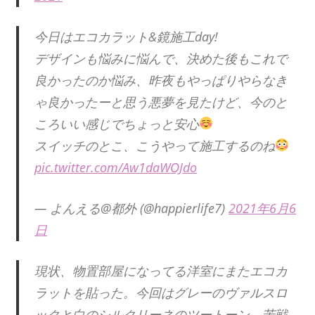
今日はエコカラット&鏡施工day!
デザインも悩みに悩んで、決めた後もこれで
良かったのか悩み、昨夜もやっぱりやらなき
ゃ良かったーと思う悪夢を見たけど、今のと
ころいい感じでちょっと安心
スイッチのとこ、こうやって施工するのね
pic.twitter.com/Aw1daWOJdo
— よんえる@都外 (@happierlife7)
2021年6月6
日
現状、物置部屋になってる洋室にまたエコカ
ラットを貼った。今回はグレーのヴァルスロ
ックと白のシルクリーネのツートーン。苦戦