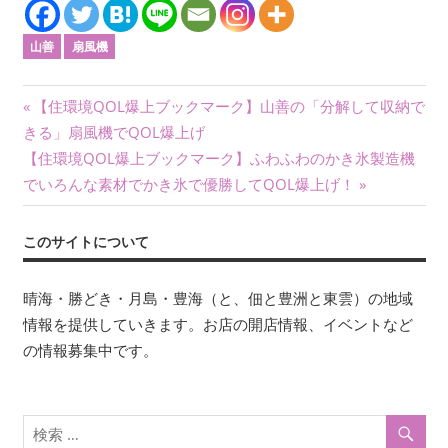
山善
扇風機
投
前
【住環境QOL爆上ブックマーク】山善の「分解して収納で
の
きる」扇風機でQOL爆上げ
稿
次
記
【住環境QOL爆上ブックマーク】ふわふわのかき氷製造機
ナ
の
事:
でいろんな素材でかき氷で優勝してQOL爆上げ！
記
ビ
事:
このサイトについて
ゲ
ー
晴海・勝どき・月島・豊海（と、佃と豊洲と東雲）の地域
情報を提供していきます。お店の開店情報、イベントなど
シ
の情報募集中です。
ョ
ン