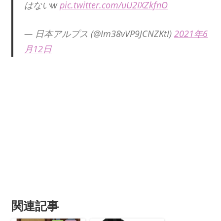
はないw
pic.twitter.com/uU2IXZkfnO
— 日本アルプス (@Im38vVP9JCNZKtI)
2021年6
月12日
関連記事