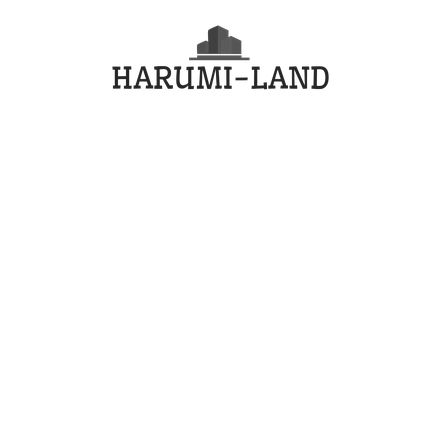
コ
HARU
ン
テ
LAND
ン
ツ
へ
ス
キ
ッ
プ