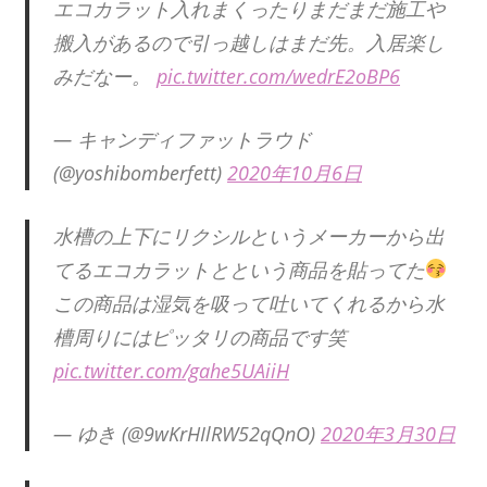
エコカラット入れまくったりまだまだ施工や
搬入があるので引っ越しはまだ先。入居楽し
みだなー。
pic.twitter.com/wedrE2oBP6
— キャンディファットラウド
(@yoshibomberfett)
2020年10月6日
水槽の上下にリクシルというメーカーから出
てるエコカラットとという商品を貼ってた
この商品は湿気を吸って吐いてくれるから水
槽周りにはピッタリの商品です笑
pic.twitter.com/gahe5UAiiH
— ゆき (@9wKrHIlRW52qQnO)
2020年3月30日