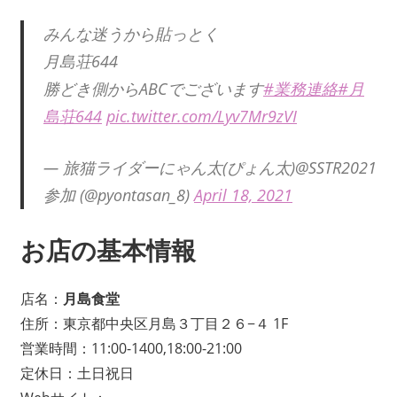
みんな迷うから貼っとく
月島荘644
勝どき側からABCでございます
#業務連絡
#月
島荘644
pic.twitter.com/Lyv7Mr9zVI
— 旅猫ライダーにゃん太(ぴょん太)@SSTR2021
参加 (@pyontasan_8)
April 18, 2021
お店の基本情報
店名：
月島食堂
住所：東京都中央区月島３丁目２６−４ 1F
営業時間：11:00-1400,18:00-21:00
定休日：土日祝日