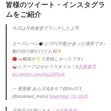
皆様のツイート・インスタグラ
ムをご紹介
今日は月島食堂でランチしたよ
エースレーン
と101(洋食)があった場所です♪
船の目の前だけどお初
酸味が
で美味しかったです♪
とスープはセルフスタイル！
#月島食堂
pic.twitter.com/Ou2difvLyk
— 屋形船 あら川丸@モフ鉄No.013
(@arakawa_maru)
November 19, 2020
月島荘の1階にある「
#月島食堂
」