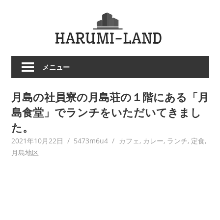
コ
HARU
ン
テ
LAND
ン
ツ
メニュー
へ
ス
月島の社員寮の月島荘の１階にある「月
キ
ッ
島食堂」でランチをいただいてきまし
プ
た。
2021年10月22日
5473m6u4
カフェ
,
カレー
,
ランチ
,
定食
,
月島地区