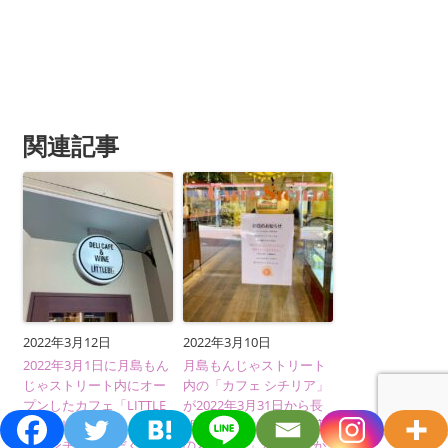
関連記事
2022年3月12日
2022年3月10日
2022年3月1日に月島もん
月島もんじゃストリート
じゃストリート内にオー
内の「カフェ シチリア」
プンしたカフェ「LITTLE
が2022年3月31日から長
BIT（リルビット）」でデ
期休業予定（一時「閉店
リランチをいただく
のお知らせ」と張り紙が