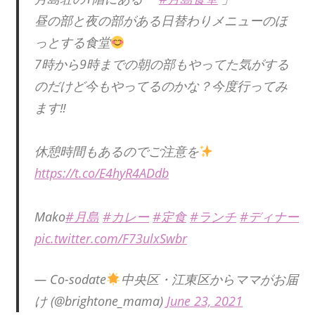
昼の部と夜の部がある日替わりメニューのほ
っとする食堂
7時から9時までの朝の部もやってた気がする
のだけど今もやってるのかな？今度行ってみ
ます‼︎
休憩時間もあるのでご注意を
https://t.co/E4hyR4ADdb
Mako
#月島
#カレー
#定食
#ランチ
#ディナー
pic.twitter.com/F73ulxSwbr
— Co-sodate
中央区・江東区からママがお届
け (@brightone_mama)
June 23, 2021