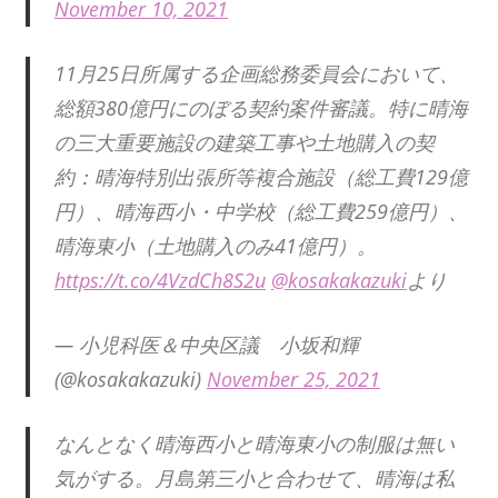
November 10, 2021
11月25日所属する企画総務委員会において、
総額380億円にのぼる契約案件審議。特に晴海
の三大重要施設の建築工事や土地購入の契
約：晴海特別出張所等複合施設（総工費129億
円）、晴海西小・中学校（総工費259億円）、
晴海東小（土地購入のみ41億円）。
https://t.co/4VzdCh8S2u
@kosakakazuki
より
— 小児科医＆中央区議 小坂和輝
(@kosakakazuki)
November 25, 2021
なんとなく晴海西小と晴海東小の制服は無い
気がする。月島第三小と合わせて、晴海は私