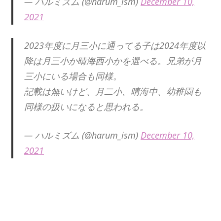
— ハルミズム (@harum_ism)
December 10,
2021
2023年度に月三小に通ってる子は2024年度以
降は月三小か晴海西小かを選べる。兄弟が月
三小にいる場合も同様。
記載は無いけど、月二小、晴海中、幼稚園も
同様の扱いになると思われる。
— ハルミズム (@harum_ism)
December 10,
2021