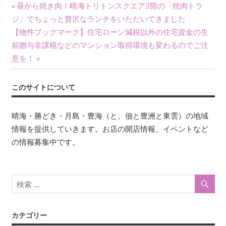
投
前
昼から焼き肉！晴海トリトンスクエア3階の「焼肉トラ
の
ジ」でちょっと贅沢なランチをいただいてきました
稿
次
記
【物件ブックマーク】住宅ローン減税以外の住宅資金の生
ナ
の
事:
前贈与非課税などのマンション取得環境も変わるのでご注
記
意を！
ビ
事:
ゲ
このサイトについて
ー
晴海・勝どき・月島・豊海（と、佃と豊洲と東雲）の地域
シ
情報を提供していきます。お店の開店情報、イベントなど
ョ
の情報募集中です。
ン
カテゴリー