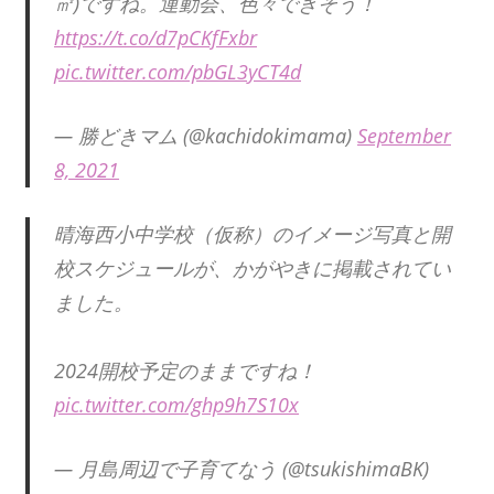
㎡)ですね。運動会、色々できそう！
https://t.co/d7pCKfFxbr
pic.twitter.com/pbGL3yCT4d
— 勝どきマム (@kachidokimama)
September
8, 2021
晴海西小中学校（仮称）のイメージ写真と開
校スケジュールが、かがやきに掲載されてい
ました。
2024開校予定のままですね！
pic.twitter.com/ghp9h7S10x
— 月島周辺で子育てなう (@tsukishimaBK)