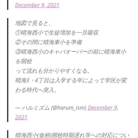
December 9, 2021
地図で見ると、
①晴海西小で生徒増加を一旦吸収
②その間に晴海東小を準備
③晴海西小のキャパオーバーの前に晴海東小
を開校
って流れも分かりやすくなる。
晴海3・4丁目は入学する年によって学区が変
わる時代へ突入。
— ハルミズム (@harum_ism)
December 9,
2021
晴海西小(仮称)開校時期遅れ等への対応につい