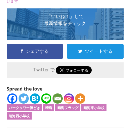
います
「いいね！」して
最新情報をチェック
シェアする
ツイートする
Twitter で
Spread the love
パークタワー勝どき
晴海
晴海フラッグ
晴海東小学校
晴海西小学校