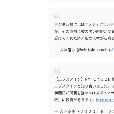
デジタル監にはMITメディアラボ
が、その直前に彼の黒い経歴が問
受けてくれた経営畑の人材が石倉
— ボタ落ち (@chitokusenchi)
A
【エプスタイン】NYTによると伊
エプスタインと知り合いました。
伊藤氏が所長を務めMITメディア
数）に投資だそうです。
https://t
— 大沼安史（２０２０．６．２２帰幽