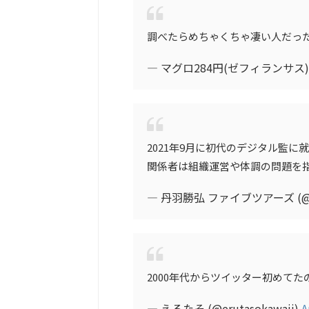
調べたらめちゃくちゃ凄い人だっ
— マグロ284円(ゼフィランサス) (@
2021年9月に初代のデジタル監
関係者は組織運営や体調の問題を
— 丹羽勝弘 ファイブツアーズ (@fiv
2000年代からツイッター初めてた
— えるたそ (@erutasokawaii)
A