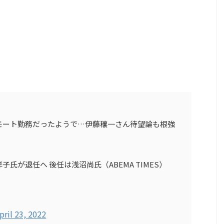
モート勤務だったようで…伊藤穰一さん待望論も根強
氏が退任へ 後任は浅沼尚氏（ABEMA TIMES）
pril 23, 2022