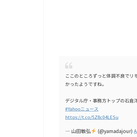
ここのところずっと体調不良でリ
かったようですね。
デジタル庁・事務方トップの石倉洋子
#Yahooニュース
https://t.co/5Z8c04LESu
— 山田敏弘
(@yamadajour)
A