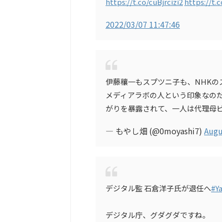
https://t.co/cuBjrcizi2
https://t.
2022/03/07 11:47:46
伊藤穰一もスプツニ子も、NHKの
メディアラボの人という印象なの
がりを暴露されて、一人は代理母
— もやし畑 (@0moyashi7)
Augu
デジタル監 石倉洋子氏が退任へ
#Y
デジタル庁、グダグダですね。