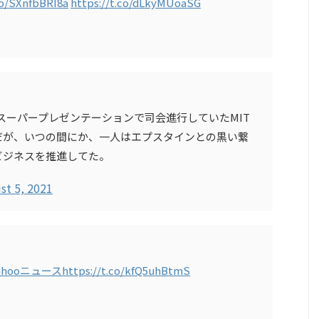
co/SXnfbBRI8a
https://t.co/dLkyMUoaSG
スーパープレゼンテーションで司会進行していたMIT
だが、いつの間にか、一人はエプスタインとの黒い繋
ビジネスを推進してた。
st 5, 2021
ahooニュース
https://t.co/kfQ5uhBtmS