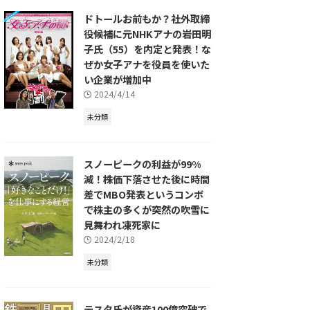
ドトールお前もか？社外取締
役候補に元NHKアナの岩田明
子氏（55）を内定と発表！な
ぜか女子アナを役員を使いた
い企業が増加中
2024/4/14
未分類
スノーピークの利益が99%
減！株価下落させた後に時間
差でMBO発表というコンボ
で株主の多くが突然の吹雪に
見舞われ凍死家に
2024/2/18
未分類
テスタ氏が資産100億突破で