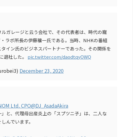
タルガレージと云う会社で、その代表者は、時代の寵
ア・ラボ所長の伊藤穰一氏である。当時、NHKの番組
スタイン氏のビジネスパートナーであった。その関係を
後に退社した。
pic.twitter.com/daodtqyOWQ
obei3)
December 23, 2020
NOM Ltd. CPO
@DJ_AsadaAkira
一」と、代理母出産炎上の「スプツニ子」は、二人な
そしんでいます。