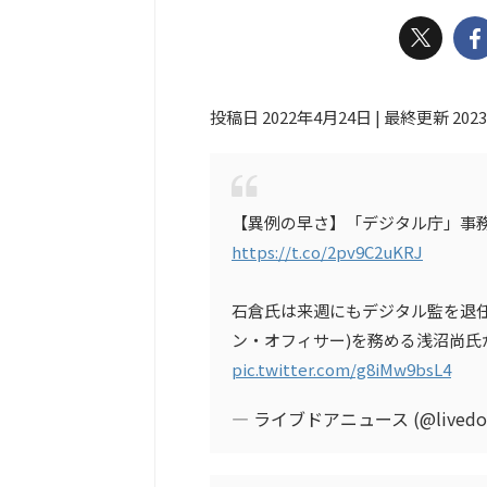
投稿日 2022年4月24日 | 最終更新 202
【異例の早さ】「デジタル庁」事
https://t.co/2pv9C2uKRJ
石倉氏は来週にもデジタル監を退任
ン・オフィサー)を務める浅沼尚氏
pic.twitter.com/g8iMw9bsL4
— ライブドアニュース (@livedoo