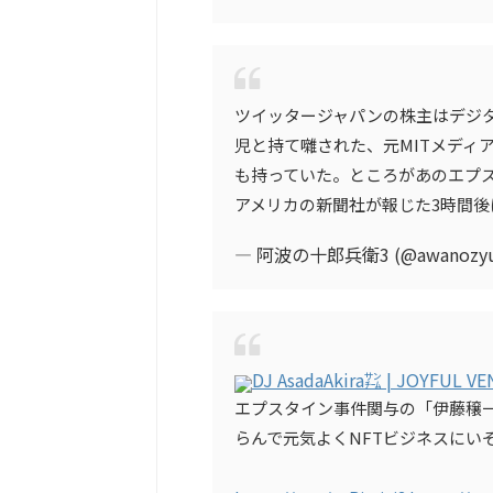
ツイッタージャパンの株主はデジ
児と持て囃された、元MITメディ
も持っていた。ところがあのエプ
アメリカの新聞社が報じた3時間
— 阿波の十郎兵衛3 (@awanozyur
DJ AsadaAkira㌠ | JOYFUL VE
エプスタイン事件関与の「伊藤穣
らんで元気よくNFTビジネスにい