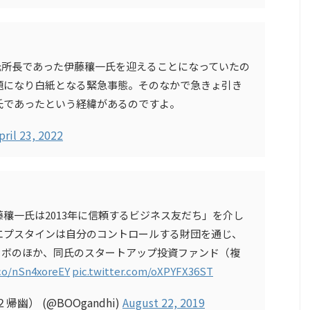
元所長であった伊藤穰一氏を迎えることになっていたの
題になり白紙となる緊急事態。そのなかで急きょ引き
氏であったという経緯があるのですよ。
pril 23, 2022
藤穰一氏は2013年に信頼するビジネス友だち」を介し
エプスタインは自分のコントロールする財団を通じ、
ラボのほか、同氏のスタートアップ投資ファンド（複
.co/nSn4xoreEY
pic.twitter.com/oXPYFX36ST
） (@BOOgandhi)
August 22, 2019