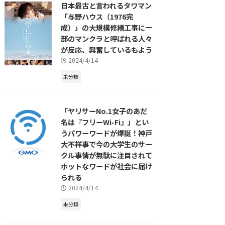
日本最古と言われるタワマン
「与野ハウス（1976完
成）」の大規模修繕工事に一
部のマンクラと呼ばれる人々
が反応、興奮しているもよう
2024/4/14
未分類
「ヤリサーNo.1女子のあだ
名は『フリーWi-Fi』」とい
うパワーワードが爆誕！神戸
大不祥事で今の大学生のサー
クル事情が無駄に注目されて
ホットなワードが社会に届け
られる
2024/4/14
未分類