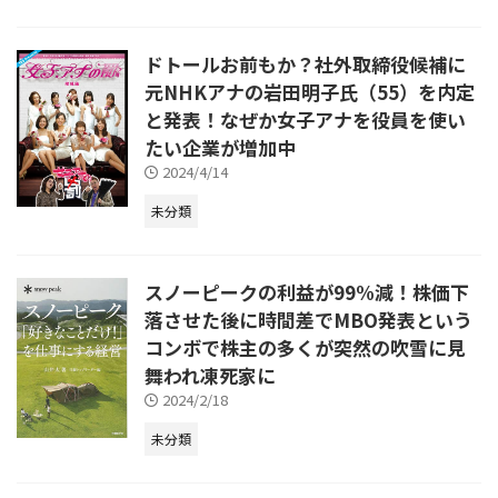
ドトールお前もか？社外取締役候補に
元NHKアナの岩田明子氏（55）を内定
と発表！なぜか女子アナを役員を使い
たい企業が増加中
2024/4/14
未分類
スノーピークの利益が99%減！株価下
落させた後に時間差でMBO発表という
コンボで株主の多くが突然の吹雪に見
舞われ凍死家に
2024/2/18
未分類