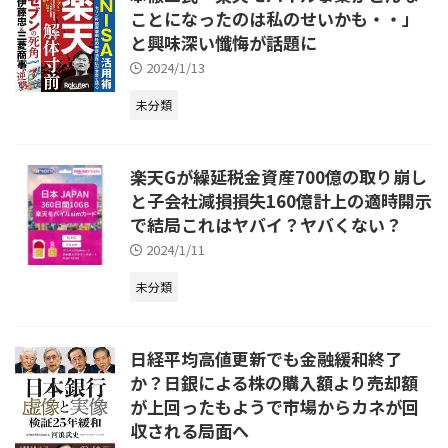
ことになったのは私のせいかも・・」
と興味深い懺悔が話題に
2024/1/13
未分類
楽天Gが繰延税金資産700億の取り崩し
と子会社減損損失160億計上の適時開示
で結局これはヤバイ？ヤバくない？
2024/1/11
未分類
日経平均高値更新でも金融緩和終了
か？日銀による株の購入額より売却額
が上回ったもようで市場からカネが回
収される局面へ