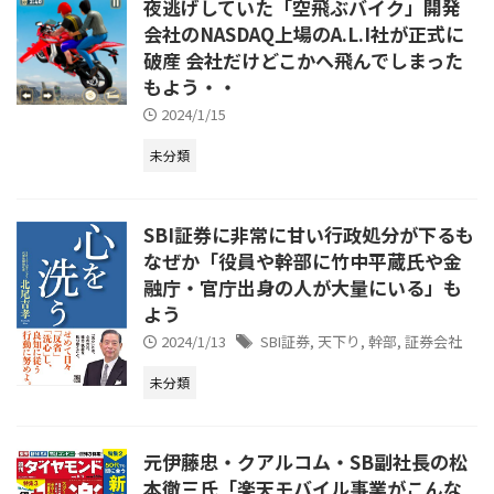
夜逃げしていた「空飛ぶバイク」開発
会社のNASDAQ上場のA.L.I社が正式に
破産 会社だけどこかへ飛んでしまった
もよう・・
2024/1/15
未分類
SBI証券に非常に甘い行政処分が下るも
なぜか「役員や幹部に竹中平蔵氏や金
融庁・官庁出身の人が大量にいる」も
よう
2024/1/13
SBI証券
,
天下り
,
幹部
,
証券会社
未分類
元伊藤忠・クアルコム・SB副社長の松
本徹三氏「楽天モバイル事業がこんな