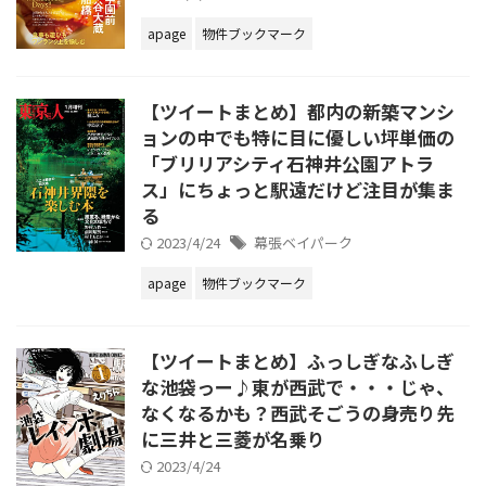
apage
物件ブックマーク
【ツイートまとめ】都内の新築マンシ
ョンの中でも特に目に優しい坪単価の
「ブリリアシティ石神井公園アトラ
ス」にちょっと駅遠だけど注目が集ま
る
2023/4/24
幕張ベイパーク
apage
物件ブックマーク
【ツイートまとめ】ふっしぎなふしぎ
な池袋っー♪東が西武で・・・じゃ、
なくなるかも？西武そごうの身売り先
に三井と三菱が名乗り
2023/4/24