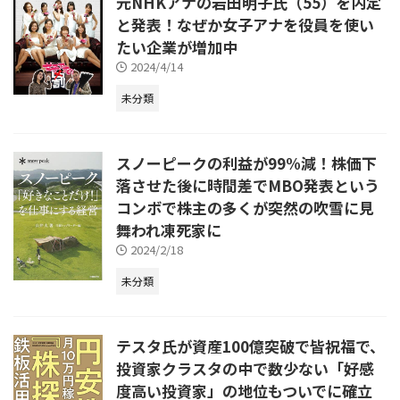
元NHKアナの岩田明子氏（55）を内定
と発表！なぜか女子アナを役員を使い
たい企業が増加中
2024/4/14
未分類
スノーピークの利益が99%減！株価下
落させた後に時間差でMBO発表という
コンボで株主の多くが突然の吹雪に見
舞われ凍死家に
2024/2/18
未分類
テスタ氏が資産100億突破で皆祝福で、
投資家クラスタの中で数少ない「好感
度高い投資家」の地位もついでに確立