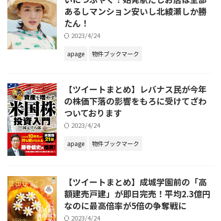
あるしマンション安いし北綾瀬しか勝
たん！
2023/4/24
apage
物件ブックマーク
【ツイートまとめ】レバナス民が今年
の株価下落の影響をもろに受けてざわ
ついております
2023/4/24
apage
物件ブックマーク
【ツイートまとめ】成城学園前の「高
額建売戸建」が即日完売！平均2.3億円
なのに最高倍率が5倍の争奪戦に
2023/4/24