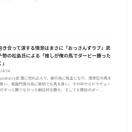
抱き合って涙する情景はまさに「おっさんずラブ」武
チ勢の松島氏による「推しが俺の馬でダービー勝った
く」
3/4/24
@suzukacry武 豊に惚れ込んで、彼の為に馬主になり、億単位の馬を
買い、凱旋門賞の為に現地でも馬を買い、その中からドウデュー
がずっと勝てなかった朝日杯を勝ち、そして６勝目のダー ...