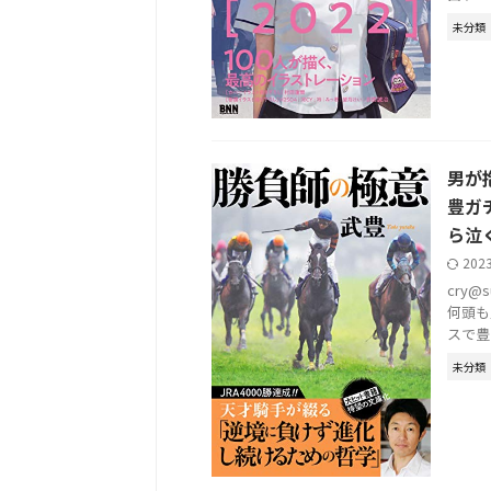
未分類
男が
豊ガ
ら泣
202
cry
何頭も
スで豊
未分類