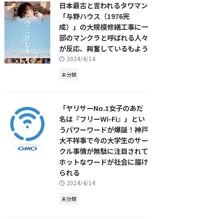
日本最古と言われるタワマン
「与野ハウス（1976完
成）」の大規模修繕工事に一
部のマンクラと呼ばれる人々
が反応、興奮しているもよう
2024/4/14
未分類
「ヤリサーNo.1女子のあだ
名は『フリーWi-Fi』」とい
うパワーワードが爆誕！神戸
大不祥事で今の大学生のサー
クル事情が無駄に注目されて
ホットなワードが社会に届け
られる
2024/4/14
未分類