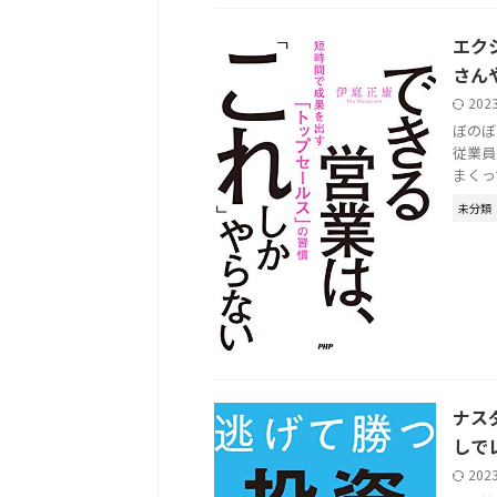
エク
さん
202
ぼのぼ
従業員
まくっ
未分類
ナス
しで
202