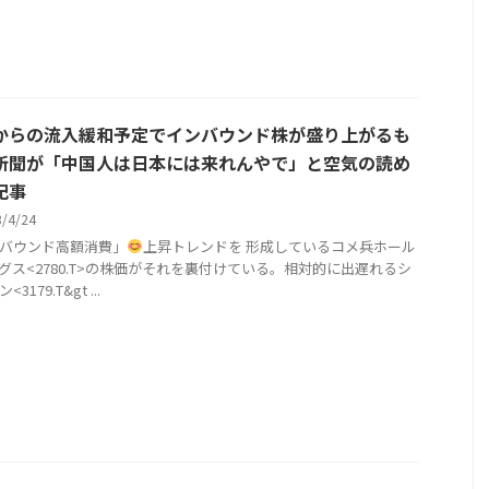
からの流入緩和予定でインバウンド株が盛り上がるも
新聞が「中国人は日本には来れんやで」と空気の読め
記事
3/4/24
バウンド高額消費」
上昇トレンドを 形成しているコメ兵ホール
グス<2780.T>の株価がそれを裏付けている。相対的に出遅れるシ
3179.T&gt ...