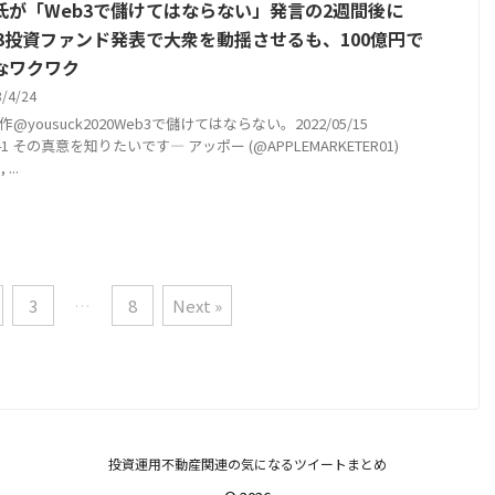
氏が「Web3で儲けてはならない」発言の2週間後に
b3投資ファンド発表で大衆を動揺させるも、100億円で
なワクワク
3/4/24
@yousuck2020Web3で儲けてはならない。2022/05/15
0:41 その真意を知りたいです— アッポー (@APPLEMARKETER01)
 ...
3
…
8
Next »
投資運用不動産関連の気になるツイートまとめ