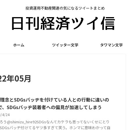
投資運用不動産関連の気になるツイートまとめ
ホーム
ツイッター文学
タワマン文学
2年05月
Gs理念とSDGsバッヂを付けている人との行動に違いの
で、SDGsバッヂ装着者への偏見が加速してしまう
3/4/24
ろう@shimizu_hire92SDGsなんてカケラも思ってないくせにとり
SDGsバッヂ付けてるヤツ多すぎて笑う。ホンマに意味わかって自