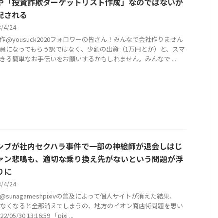
や「投資詐欺ターゲットリスト作成」なのではないか
配される
3/4/24
作@yousuck2020フォロワーの皆さん！みんなで会社作りません
員になってもらう訳ではなく、少額の出資（1万円とか）と、スマ
きる簡単なお手伝いをお願いするかもしれません。みんなで ...
シブが社内セクハラ事件で一部の神絵師が退会しはじ
ァン悲鳴も、適切な乗り換え先がないという問題が浮
りに
3/4/24
@sunagameshpixivの普及によって個人サイトが消えた結果、
ivがなくなると全部消えてしまうの、地方のイオン商店街問題を思い
/05/30 13:16:59 「pixi ...