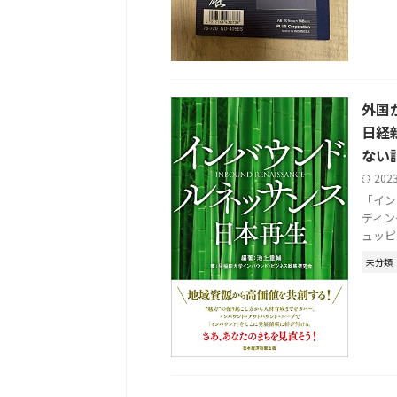
外国
日経
ない
202
「イン
ディン
ュッピン<
未分類