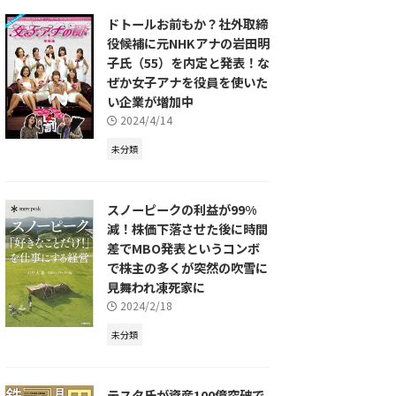
ドトールお前もか？社外取締
役候補に元NHKアナの岩田明
子氏（55）を内定と発表！な
ぜか女子アナを役員を使いた
い企業が増加中
2024/4/14
未分類
スノーピークの利益が99%
減！株価下落させた後に時間
差でMBO発表というコンボ
で株主の多くが突然の吹雪に
見舞われ凍死家に
2024/2/18
未分類
テスタ氏が資産100億突破で