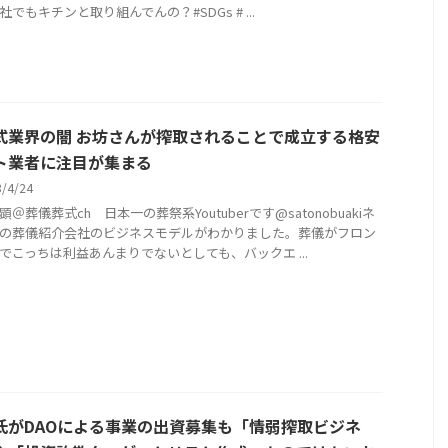
社でもキチンと取り組んでんの？#SDGs # ...
式業界の闇 お坊さんが搾取されることで成立する格安
ト業者に注目が集まる
3/4/24
＠葬儀葬式ch 日本一の葬祭系Youtuberです@satonobuakiネ
の葬儀紹介会社のビジネスモデルがわかりました。葬儀がフロン
でこっちは利益あんまりでないとしても、バックエ ...
氏がDAOによる事業の出資募集も「情弱搾取ビジネ