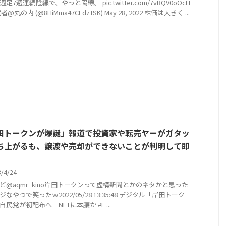
足7週連続陰線で、やっと陽線。 pic.twitter.com/7vBQV0oOcH
@丸の内 (@8HiMma47CFdzTSK) May 28, 2022 株価は大きく ...
田トークンが爆誕」報道で投資家や転売ヤーがガタッ
ち上がるも、譲渡や売却ができないことが判明して即
3/4/24
ど@aqmr_kino岸田トークンって虚構新聞とかのネタかと思った
なやつで笑ったｗ2022/05/28 13:35:48 デジタル「岸田トーク
民党が初配布へ NFTに本腰か #F ...