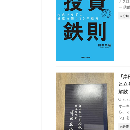
ナスは週
— 落武者
未分類
「岸
と立
解散
202
オーキ
ら、マジ
ン」を自
未分類