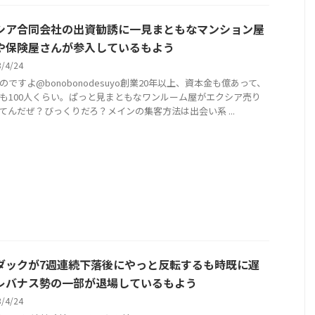
シア合同会社の出資勧誘に一見まともなマンション屋
や保険屋さんが参入しているもよう
3/4/24
のですよ@bonobonodesuyo創業20年以上、資本金も億あって、
も100人くらい。ぱっと見まともなワンルーム屋がエクシア売り
てんだぜ？びっくりだろ？メインの集客方法は出会い系 ...
ダックが7週連続下落後にやっと反転するも時既に遅
レバナス勢の一部が退場しているもよう
3/4/24