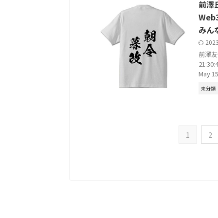
前澤
We
みん
202
前澤友作
21:3
May 15,
未分類
1
2