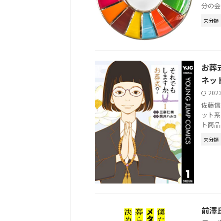
分の会
未分類
お葬
ネッ
202
佐藤信顕
ット系
ト商品
未分類
前澤