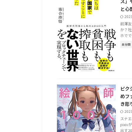
ス」
と心
202
前澤友
か？社
ホでで
未分類
ピク
めフ
き彫
202
スナエ
pix
出す2022