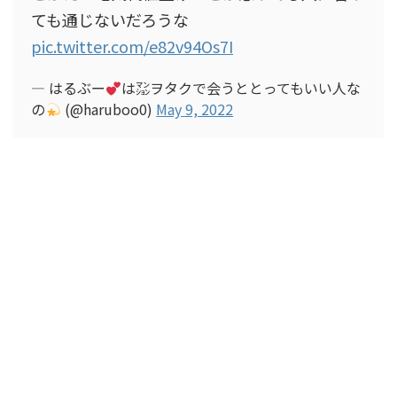
ても通じないだろうな
pic.twitter.com/e82v94Os7I
— はるぶー
は㍇ヲタクで会うととってもいい人な
の
(@haruboo0)
May 9, 2022