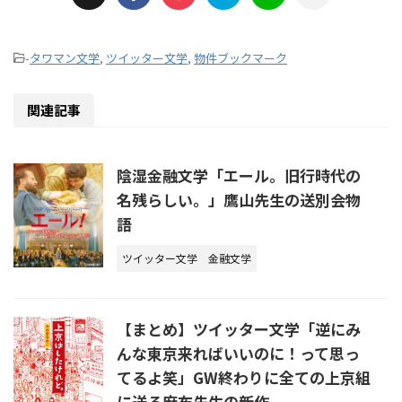
-
タワマン文学
,
ツイッター文学
,
物件ブックマーク
関連記事
陰湿金融文学「エール。旧行時代の
名残らしい。」鷹山先生の送別会物
語
ツイッター文学
金融文学
【まとめ】ツイッター文学「逆にみ
んな東京来ればいいのに！って思っ
てるよ笑」GW終わりに全ての上京組
に送る麻布先生の新作