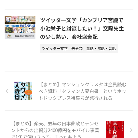
ツイッター文学「カンブリア宮殿で
小池栄子と対談したい！」窓際先生
の少し熱い、会社盛衰記
ツイッター文学
未分類
童話・寓話・昔話
【まとめ】マンションクラスタは全員読む
べき資料「タワマン人妻白書」というホッ
トドックプレス特集号が発行される
【まとめ】楽天、去年の日本郵政とテンセ
ントからの出資分2400億円をモバイル事業
で1年で使いきってしまったもよう