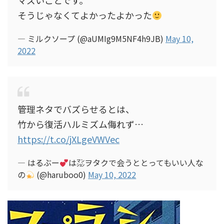
マズいことです。
そうじゃなくてよかったよかった
— ミルクソープ (@aUMIg9M5NF4h9JB)
May 10,
2022
管理ネタでバズらせるとは、
竹から復活ハルミズム侮れず…
https://t.co/jXLgeVWVec
— はるぶー
は㍇ヲタクで会うととってもいい人な
の
(@haruboo0)
May 10, 2022