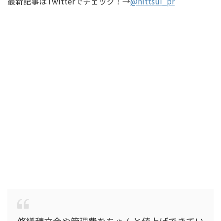
最新記事はTwitterでチェック！→
@nittsui_pr