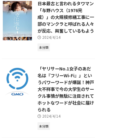
日本最古と言われるタワマン
「与野ハウス（1976完
成）」の大規模修繕工事に一
部のマンクラと呼ばれる人々
が反応、興奮しているもよう
2024/4/14
未分類
「ヤリサーNo.1女子のあだ
名は『フリーWi-Fi』」とい
うパワーワードが爆誕！神戸
大不祥事で今の大学生のサー
クル事情が無駄に注目されて
ホットなワードが社会に届け
られる
2024/4/14
未分類