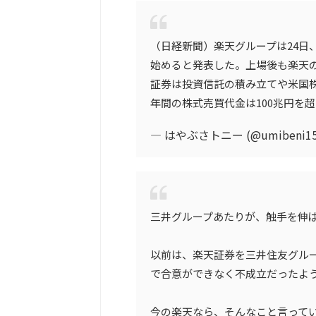
（日経新聞）楽天グループは24日
始めると発表した。上場後も楽天
証券は投資信託の積み立てや米国
年間の株式売買代金は100兆円を
— はやぶさトニー (@umibeni15
三井グループあたりが、触手を伸
以前は、楽天証券を三井住友グル
で合意ができなく不成立だったよ
今の楽天なら、そんなこと言って