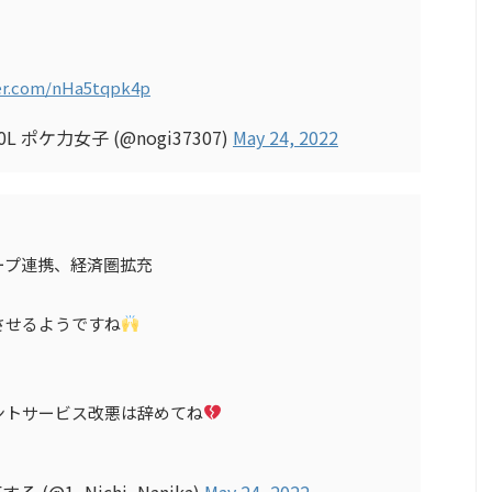
ter.com/nHa5tqpk4p
ポケ力女子 (@nogi37307)
May 24, 2022
ープ連携、経済圏拡充
させるようですね
ントサービス改悪は辞めてね
(@1_Nichi_Nanika)
May 24, 2022