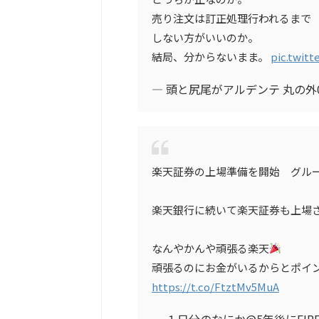
売り注文は訂正処理行われるまで
しない方がいいのか。
結局、分からないまま。
pic.twit
— 頭と尻尾がアルデンテ 丸の外0L 
楽天証券の上場準備を開始 グル
楽天銀行に続いて楽天証券も上場
なんやかんや頑張る楽天
頑張るのにお金がいるからとポイ
https://t.co/FtztMv5MuA
— １日分のなにか@5年後にFIREする 