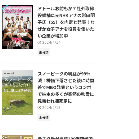
ドトールお前もか？社外取締
役候補に元NHKアナの岩田明
子氏（55）を内定と発表！な
ぜか女子アナを役員を使いた
い企業が増加中
2024/4/14
未分類
スノーピークの利益が99%
減！株価下落させた後に時間
差でMBO発表というコンボ
で株主の多くが突然の吹雪に
見舞われ凍死家に
2024/2/18
未分類
テスタ氏が資産100億突破で