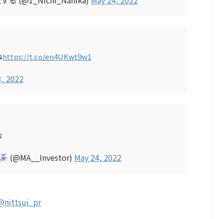
ね
https://t.co/en4UKwt9w1
, 2022
な
(@MA__Investor)
May 24, 2022
@nittsui_pr