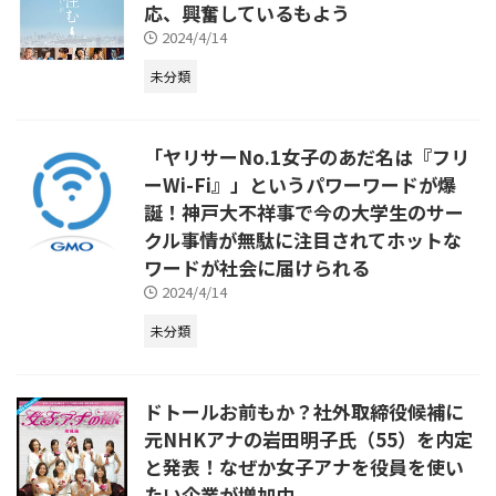
応、興奮しているもよう
2024/4/14
未分類
「ヤリサーNo.1女子のあだ名は『フリ
ーWi-Fi』」というパワーワードが爆
誕！神戸大不祥事で今の大学生のサー
クル事情が無駄に注目されてホットな
ワードが社会に届けられる
2024/4/14
未分類
ドトールお前もか？社外取締役候補に
元NHKアナの岩田明子氏（55）を内定
と発表！なぜか女子アナを役員を使い
たい企業が増加中