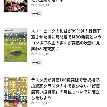
2024/4/14
未分類
スノーピークの利益が99%減！株価下
落させた後に時間差でMBO発表という
コンボで株主の多くが突然の吹雪に見
舞われ凍死家に
2024/2/18
未分類
テスタ氏が資産100億突破で皆祝福で、
投資家クラスタの中で数少ない「好感
度高い投資家」の地位もついでに確立
したもよう
2024/2/17