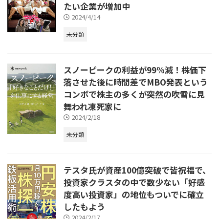
たい企業が増加中
2024/4/14
未分類
スノーピークの利益が99%減！株価下
落させた後に時間差でMBO発表という
コンボで株主の多くが突然の吹雪に見
舞われ凍死家に
2024/2/18
未分類
テスタ氏が資産100億突破で皆祝福で、
投資家クラスタの中で数少ない「好感
度高い投資家」の地位もついでに確立
したもよう
2024/2/17