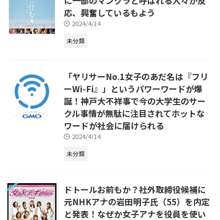
に一部のマンクラと呼ばれる人々が反
応、興奮しているもよう
2024/4/14
未分類
「ヤリサーNo.1女子のあだ名は『フリ
ーWi-Fi』」というパワーワードが爆
誕！神戸大不祥事で今の大学生のサー
クル事情が無駄に注目されてホットな
ワードが社会に届けられる
2024/4/14
未分類
ドトールお前もか？社外取締役候補に
元NHKアナの岩田明子氏（55）を内定
と発表！なぜか女子アナを役員を使い