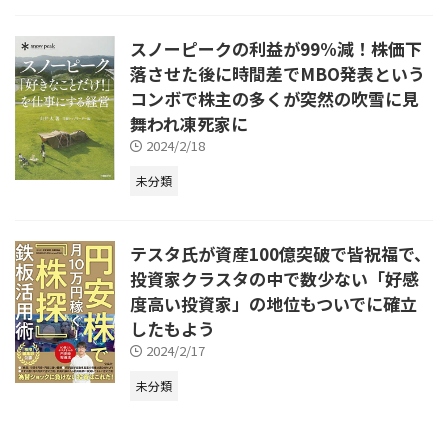
スノーピークの利益が99%減！株価下
落させた後に時間差でMBO発表という
コンボで株主の多くが突然の吹雪に見
舞われ凍死家に
2024/2/18
未分類
テスタ氏が資産100億突破で皆祝福で、
投資家クラスタの中で数少ない「好感
度高い投資家」の地位もついでに確立
したもよう
2024/2/17
未分類