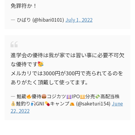
免罪符か！
— ひばり (@hibari0101)
July 1, 2022
進学会の優待は我が家では習い事に必要不可欠
な優待です
メルカリでは3000円が300円で売られてるのを
ありがたく頂戴して使ってます。
— 鮭蔵
優待
コジカツ
IPO
分売
高配当株
鮭釣り
GNI
キャンプ
(@saketuri154)
June
22, 2022