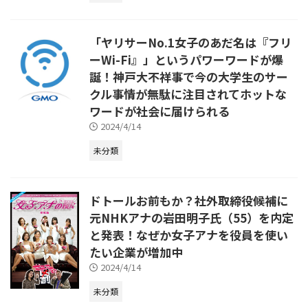
「ヤリサーNo.1女子のあだ名は『フリ
ーWi-Fi』」というパワーワードが爆
誕！神戸大不祥事で今の大学生のサー
クル事情が無駄に注目されてホットな
ワードが社会に届けられる
2024/4/14
未分類
ドトールお前もか？社外取締役候補に
元NHKアナの岩田明子氏（55）を内定
と発表！なぜか女子アナを役員を使い
たい企業が増加中
2024/4/14
未分類