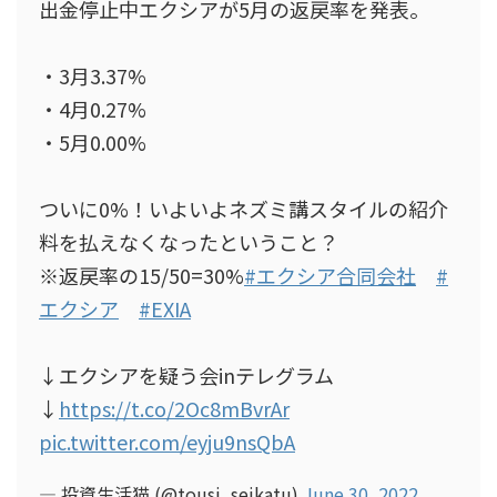
出金停止中エクシアが5月の返戻率を発表。
・3月3.37%
・4月0.27%
・5月0.00%
ついに0%！いよいよネズミ講スタイルの紹介
料を払えなくなったということ？
※返戻率の15/50=30%
#エクシア合同会社
#
エクシア
#EXIA
↓エクシアを疑う会inテレグラム
↓
https://t.co/2Oc8mBvrAr
pic.twitter.com/eyju9nsQbA
— 投資生活猫 (@tousi_seikatu)
June 30, 2022