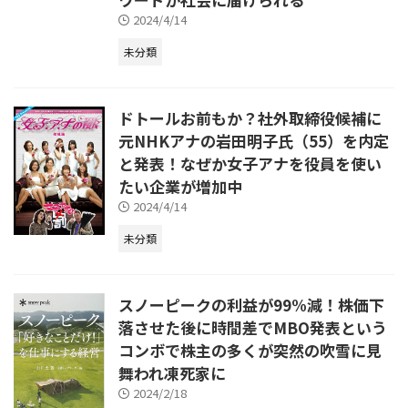
2024/4/14
未分類
ドトールお前もか？社外取締役候補に
元NHKアナの岩田明子氏（55）を内定
と発表！なぜか女子アナを役員を使い
たい企業が増加中
2024/4/14
未分類
スノーピークの利益が99%減！株価下
落させた後に時間差でMBO発表という
コンボで株主の多くが突然の吹雪に見
舞われ凍死家に
2024/2/18