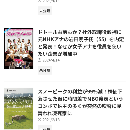
2024/4/14
未分類
ドトールお前もか？社外取締役候補に
元NHKアナの岩田明子氏（55）を内定
と発表！なぜか女子アナを役員を使い
たい企業が増加中
2024/4/14
未分類
スノーピークの利益が99%減！株価下
落させた後に時間差でMBO発表という
コンボで株主の多くが突然の吹雪に見
舞われ凍死家に
2024/2/18
未分類