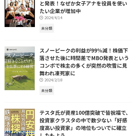
と発表！なぜか女子アナを役員を使い
たい企業が増加中
2024/4/14
未分類
スノーピークの利益が99%減！株価下
落させた後に時間差でMBO発表という
コンボで株主の多くが突然の吹雪に見
舞われ凍死家に
2024/2/18
未分類
テスタ氏が資産100億突破で皆祝福で、
投資家クラスタの中で数少ない「好感
度高い投資家」の地位もついでに確立
したもよう