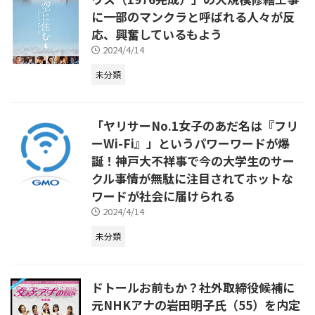
に一部のマンクラと呼ばれる人々が反
応、興奮しているもよう
2024/4/14
未分類
「ヤリサーNo.1女子のあだ名は『フリ
ーWi-Fi』」というパワーワードが爆
誕！神戸大不祥事で今の大学生のサー
クル事情が無駄に注目されてホットな
ワードが社会に届けられる
2024/4/14
未分類
ドトールお前もか？社外取締役候補に
元NHKアナの岩田明子氏（55）を内定