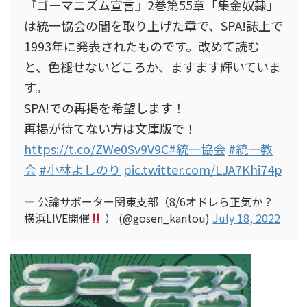
『ゴーマニズム宣言』2巻第55章「集金奴隷」
は統一協会の闇を取り上げた章で、SPA!誌上で
1993年に発表されたものです。改めて読む
と、色褪せないどころか、ますます輝いていま
す。
SPA!での再掲を希望します！
再掲が待てない方は文庫版で！
https://t.co/ZWe0Sv9V9C
#統一協会
#統一教
会
#小林よしのり
pic.twitter.com/LJA7Khi74p
— 公論サポーター関東支部（8/6オドレら正気か？
横浜LIVE開催
） (@gosen_kantou)
July 18, 2022