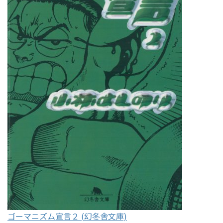
ゴーマニズム宣言２ (幻冬舎文庫)