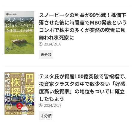
スノーピークの利益が99%減！株価下
落させた後に時間差でMBO発表という
コンボで株主の多くが突然の吹雪に見
舞われ凍死家に
2024/2/18
未分類
テスタ氏が資産100億突破で皆祝福で、
投資家クラスタの中で数少ない「好感
度高い投資家」の地位もついでに確立
したもよう
2024/2/17
未分類