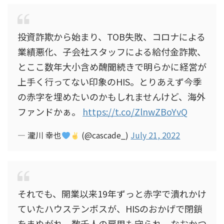
投資詐欺から始まり、TOB失敗、コロナによる
業績悪化、子会社スタッフによる給付金詐欺、
とここ数年大小含め醜聞続きで明らかに経営が
上手く行ってない印象のHIS。とりあえず今季
の赤字を埋めたいのかもしれませんけど、海外
ファンドかぁ。
https://t.co/ZlnwZBoYvQ
— 瀧川 幸也
(@cascade_)
July 21, 2022
それでも、開業以来19年ずっと赤字で潰れかけ
ていたハウステンボスが、HISのおかげで閉鎖
をまぬがれ、数千人の雇用も守られ、なおかつ