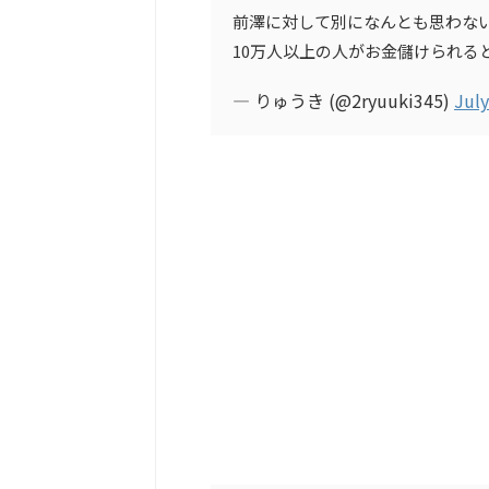
前澤に対して別になんとも思わな
10万人以上の人がお金儲けられる
— りゅうき (@2ryuuki345)
July