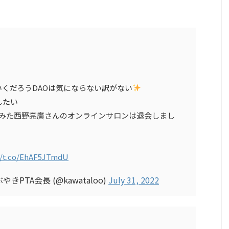
くだろうDAOは気にならない訳がない
したい
てみた西野亮廣さんのオンラインサロンは退会しまし
//t.co/EhAF5JTmdU
きPTA会長 (@kawataloo)
July 31, 2022