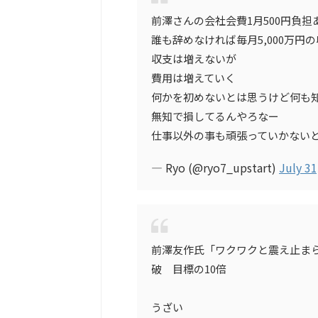
前澤さんの会社会費1月500円負担
誰も辞めなければ毎月5,000万円
収支は増えないが
費用は増えていく
何かを初めないとは思うけど何も
無知で損してるんやろなー
仕事以外の事も頑張っていかない
— Ryo (@ryo7_upstart)
July 31
前澤友作氏「ワクワクと震え止まら
破 目標の10倍
うざい