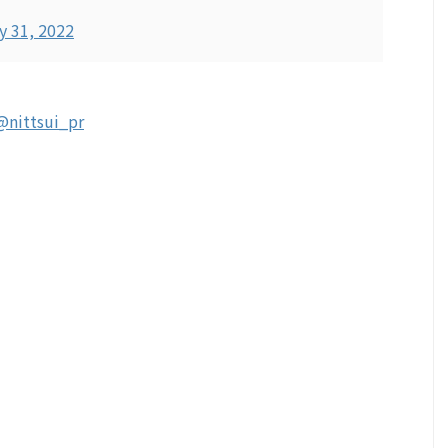
y 31, 2022
@nittsui_pr