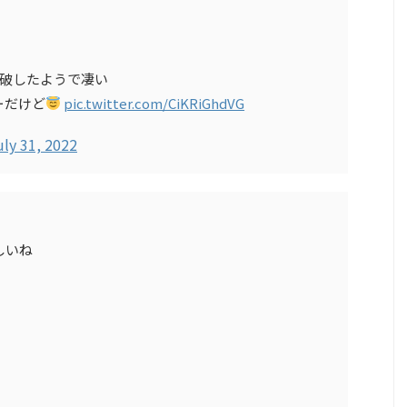
突破したようで凄い
ーだけど
pic.twitter.com/CiKRiGhdVG
uly 31, 2022
しいね