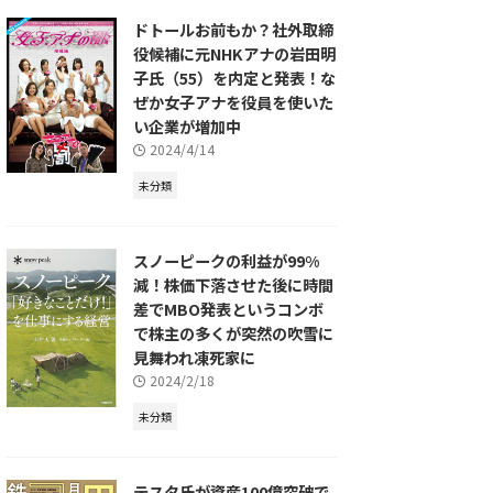
ドトールお前もか？社外取締
役候補に元NHKアナの岩田明
子氏（55）を内定と発表！な
ぜか女子アナを役員を使いた
い企業が増加中
2024/4/14
未分類
スノーピークの利益が99%
減！株価下落させた後に時間
差でMBO発表というコンボ
で株主の多くが突然の吹雪に
見舞われ凍死家に
2024/2/18
未分類
テスタ氏が資産100億突破で