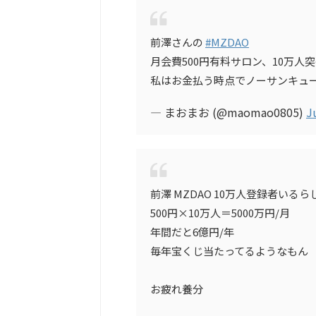
前澤さんの
#MZDAO
月会費500円有料サロン、10万人
私はお金払う時点でノーサンキュ
— まおまお (@maomao0805)
J
前澤 MZDAO 10万人登録者いるら
500円×10万人＝5000万円/月
年間だと6億円/年
毎年宝くじ当たってるようなもん
お疲れ養分