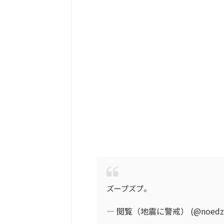
ズープズプ。
— 閲覧（地震に警戒） (@noedzNm