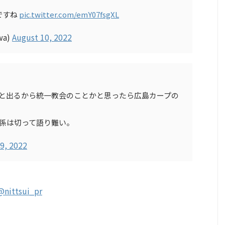
ですね
pic.twitter.com/emY07fsgXL
wa)
August 10, 2022
Pと出るから統一教会のことかと思ったら広島カープの
関係は切って語り難い。
9, 2022
@nittsui_pr