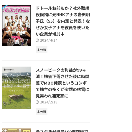
ドトールお前もか？社外取締
役候補に元NHKアナの岩田明
子氏（55）を内定と発表！な
ぜか女子アナを役員を使いた
い企業が増加中
2024/4/14
未分類
スノーピークの利益が99%
減！株価下落させた後に時間
差でMBO発表というコンボ
で株主の多くが突然の吹雪に
見舞われ凍死家に
2024/2/18
未分類
テスタ氏が資産100億突破で