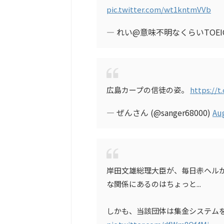
pic.twitter.com/wt1kntmVVb
— れい@意味不明なくらいTOEIC惨敗
広島カープの信徒の姿。
https://t
— ぜんさん (@sanger68000)
Au
岸田文雄総理大臣が、毎日赤ヘル
な関係にあるのはちょっと...
しかも、当該団体は集金システム