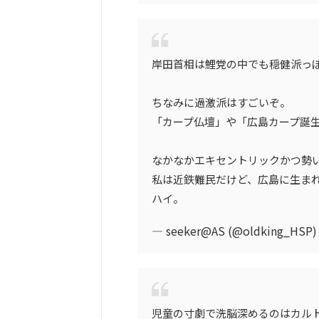
岸田首相は鯉党の中でも穏健派っ
ちなみに過激派はすごいぞ。
「カープ仏壇」や「広島カープ誕
なかなかエキセントリックかつ勢
私は近鉄難民だけど、広島に生ま
ハイ。
— seeker@AS (@oldking_HSP
児童の寸劇で洗脳深めるのはカル