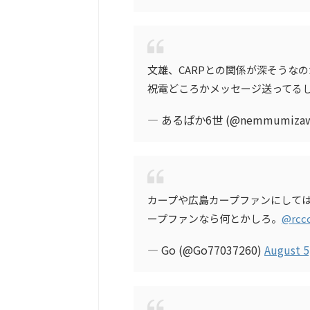
文雄、CARPとの関係が深そうな
祝電どころかメッセージ送ってる
— あるぱか6世 (@nemmumiza
カープや広島カープファンにしては
ープファンなら何とかしろ。
@rcc
— Go (@Go77037260)
August 5