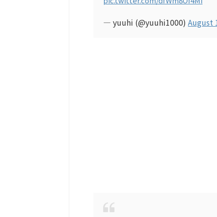
pic.twitter.com/dfWm8Of4Mi
— yuuhi (@yuuhi1000)
August 