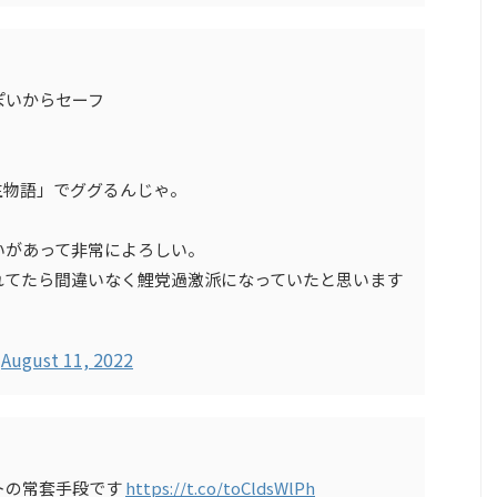
ぽいからセーフ
生物語」でググるんじゃ。
いがあって非常によろしい。
れてたら間違いなく鯉党過激派になっていたと思います
)
August 11, 2022
トの常套手段です
https://t.co/toCldsWlPh