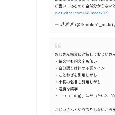
が書いてあるのか全然分からない
pic.twitter.com/34VmaqaxQK
—
(@tkmpkm1_mkkr)
おじさん構文に対抗しておじいさ
・絵文字も顔文字も無い
・自分語りは体の不調メイン
・ことわざを引用しがち
・小説の名言も引用しがち
・適度な誤字
・「ついこの前」はだいたい2、3
おじいさんとやり取りしないから