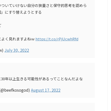
いついていけない自分の狭量さと保守的思考を認めら
因」にすり替えようとする
ど
によく見れますよねｗ
https://t.co/rPjUcwhRfd
ow)
July 30, 2022
30年以上生きる可能性があるってことなんだよな
eefkosogod)
August 17, 2022