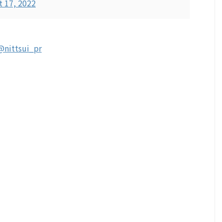
t 17, 2022
@nittsui_pr