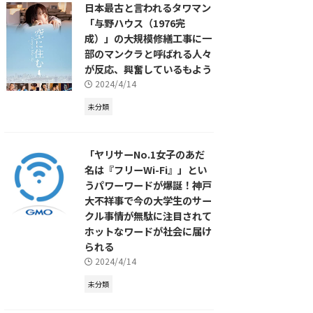
日本最古と言われるタワマン
「与野ハウス（1976完
成）」の大規模修繕工事に一
部のマンクラと呼ばれる人々
が反応、興奮しているもよう
2024/4/14
未分類
「ヤリサーNo.1女子のあだ
名は『フリーWi-Fi』」とい
うパワーワードが爆誕！神戸
大不祥事で今の大学生のサー
クル事情が無駄に注目されて
ホットなワードが社会に届け
られる
2024/4/14
未分類