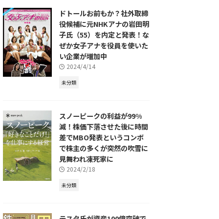
ドトールお前もか？社外取締
役候補に元NHKアナの岩田明
子氏（55）を内定と発表！な
ぜか女子アナを役員を使いた
い企業が増加中
2024/4/14
未分類
スノーピークの利益が99%
減！株価下落させた後に時間
差でMBO発表というコンボ
で株主の多くが突然の吹雪に
見舞われ凍死家に
2024/2/18
未分類
テスタ氏が資産100億突破で