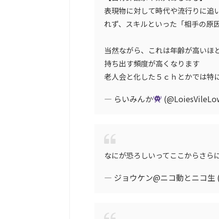
表現物に対して時代や流行りに追
れず、スキルといった「相手の原
当然ながら、これは年齢が高いほ
持ち出す頻度が高くなります
老人会と化した５ｃｈとかでは特
— らいみんか
(@LoiesVileL
なにが恐ろしいってここからさらに
— ジョウケン@ニコ動とニコ生 (@b