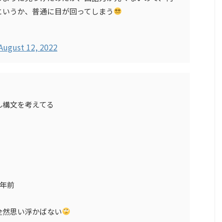
というか、普通に目が回ってしまう
August 12, 2022
ん構文を考えてる
0年前
全然思い浮かばない