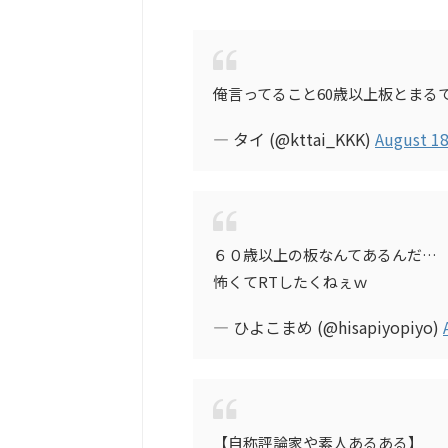
俺言ってること60歳以上板とまる
— タイ (@kttai_KKK)
August 18
６０歳以上の板なんてあるんだ…
怖くてRTしたくねぇｗ
— ひよこまめ (@hisapiyopiyo)
【自称評論家や素人あるある】