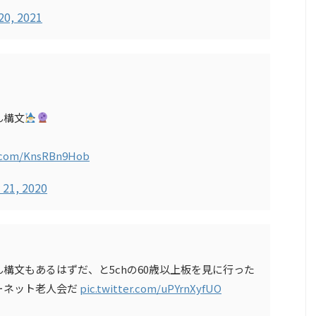
20, 2021
ん構文
r.com/KnsRBn9Hob
 21, 2020
構文もあるはずだ、と5chの60歳以上板を見に行った
ーネット老人会だ
pic.twitter.com/uPYrnXyfUO