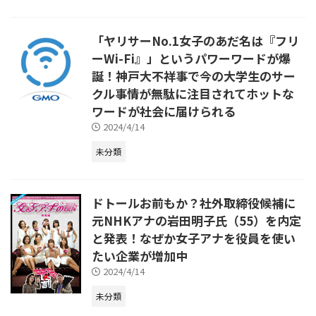
「ヤリサーNo.1女子のあだ名は『フリ
ーWi-Fi』」というパワーワードが爆
誕！神戸大不祥事で今の大学生のサー
クル事情が無駄に注目されてホットな
ワードが社会に届けられる
2024/4/14
未分類
ドトールお前もか？社外取締役候補に
元NHKアナの岩田明子氏（55）を内定
と発表！なぜか女子アナを役員を使い
たい企業が増加中
2024/4/14
未分類