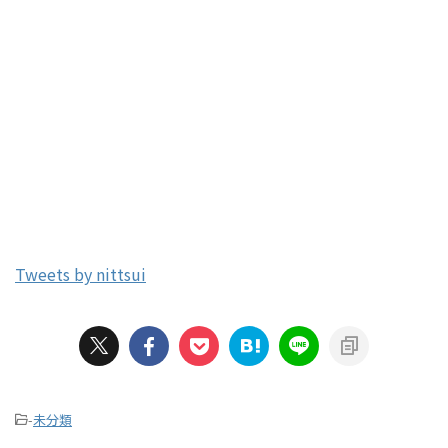
Tweets by nittsui
-
未分類