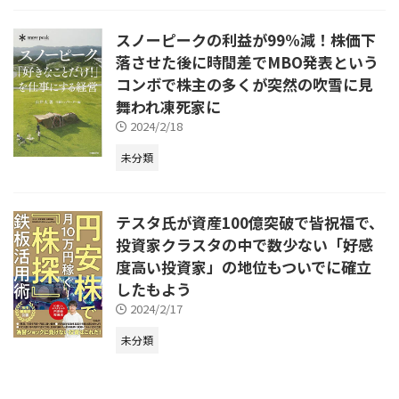
スノーピークの利益が99%減！株価下
落させた後に時間差でMBO発表という
コンボで株主の多くが突然の吹雪に見
舞われ凍死家に
2024/2/18
未分類
テスタ氏が資産100億突破で皆祝福で、
投資家クラスタの中で数少ない「好感
度高い投資家」の地位もついでに確立
したもよう
2024/2/17
未分類