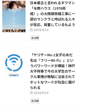
日本最古と言われるタワマン
「与野ハウス（1976完
成）」の大規模修繕工事に一
部のマンクラと呼ばれる人々
が反応、興奮しているもよう
2024/4/14
未分類
「ヤリサーNo.1女子のあだ
名は『フリーWi-Fi』」とい
うパワーワードが爆誕！神戸
大不祥事で今の大学生のサー
クル事情が無駄に注目されて
ホットなワードが社会に届け
られる
2024/4/14
未分類