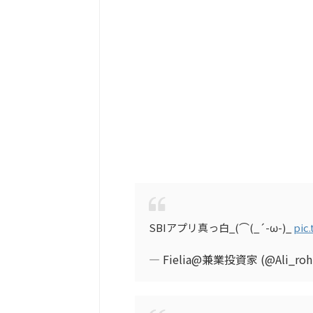
SBIアプリ真っ白_(⌒(_´-ω-)_
pic
— Fielia@兼業投資家 (@Ali_roh