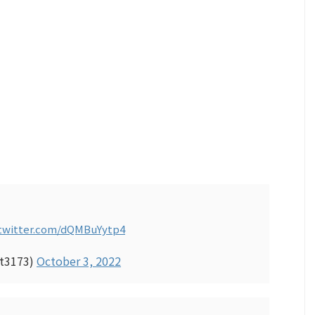
.twitter.com/dQMBuYytp4
t3173)
October 3, 2022