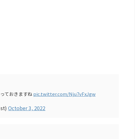
貼っておきますね
pic.twitter.com/Nju7vFxJgw
st)
October 3, 2022