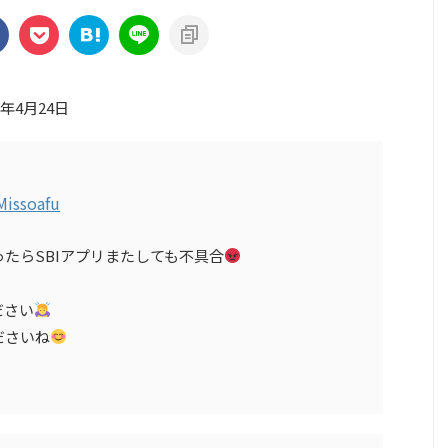
3年4月24日
issoafu
たらSBIアプリまたしても不具合
ださい
ださいね