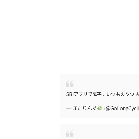
SBIアプリで障害。いつものやつ
— ぽたりんぐ
(@GoLongCycli