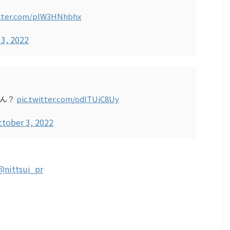
itter.com/pIW3HNhbhx
3, 2022
いん？
pic.twitter.com/odlTUiC8Uy
tober 3, 2022
@nittsui_pr