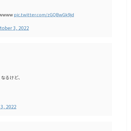
wwww
pic.twitter.com/zGQBwGk9jd
tober 3, 2022
くなるけど、
3, 2022