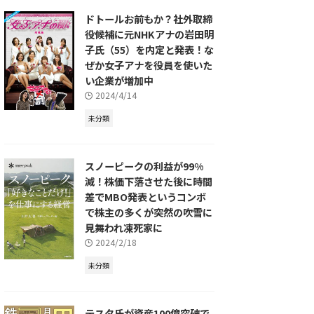
ドトールお前もか？社外取締
役候補に元NHKアナの岩田明
子氏（55）を内定と発表！な
ぜか女子アナを役員を使いた
い企業が増加中
2024/4/14
未分類
スノーピークの利益が99%
減！株価下落させた後に時間
差でMBO発表というコンボ
で株主の多くが突然の吹雪に
見舞われ凍死家に
2024/2/18
未分類
テスタ氏が資産100億突破で