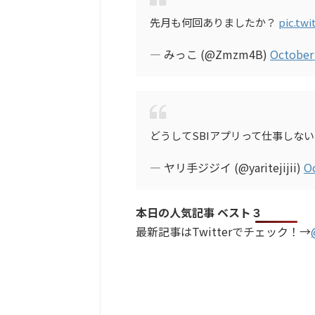
先月も何回ありましたか？
pic.tw
— みっこ (@Zmzm4B)
October 
どうしてSBIアプリって仕事しな
— ヤリ手ジジイ (@yaritejijii)
Oc
本日の人気記事 ベスト３
最新記事はTwitterでチェック！→